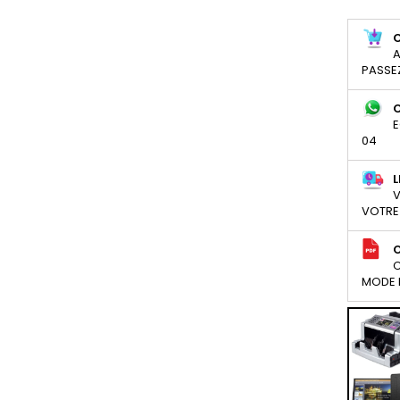
A
PASSE
E
04
L
V
VOTRE
C
MODE D