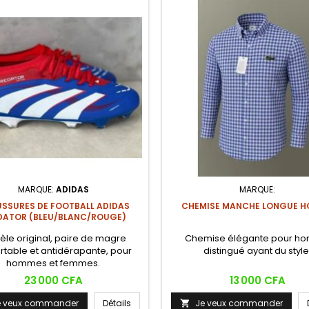
MARQUE:
ADIDAS
MARQUE:
SSURES DE FOOTBALL ADIDAS
CHEMISE MANCHE LONGUE 
DATOR (BLEU/BLANC/ROUGE)
le original, paire de magre
Chemise élégante pour h
rtable et antidérapante, pour
distingué ayant du style
hommes et femmes.
Prix
Prix
23 000 CFA
13 000 CFA
e veux commander
Détails
Je veux commander
