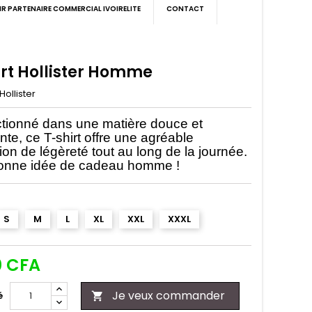
IR PARTENAIRE COMMERCIAL IVOIRELITE
CONTACT
irt Hollister Homme
Hollister
tionné dans une matière douce et
nte, ce T-shirt offre une agréable
ion de légèreté tout au long de la journée.
onne idée de cadeau homme !
S
M
L
XL
XXL
XXXL
0 CFA
Je veux commander
é
