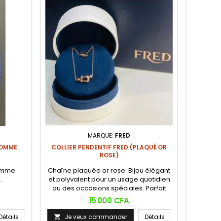
MARQUE:
FRED
HOMME
COLLIER PENDENTIF FRED (PLAQUÉ OR
2 
ROSE)
omme
Chaîne plaquée or rose. Bijou élégant
Les deu
.
et polyvalent pour un usage quotidien
ou des occasions spéciales. Parfait
comme cadeau pour femme !
Prix
15 000 CFA
Détails
Je veux commander
Détails
Je

