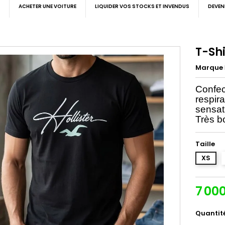
ACHETER UNE VOITURE
LIQUIDER VOS STOCKS ET INVENDUS
DEVEN
T-Sh
Marque
Confec
respira
sensat
Très b
Taille
XS
7 00
Quantit