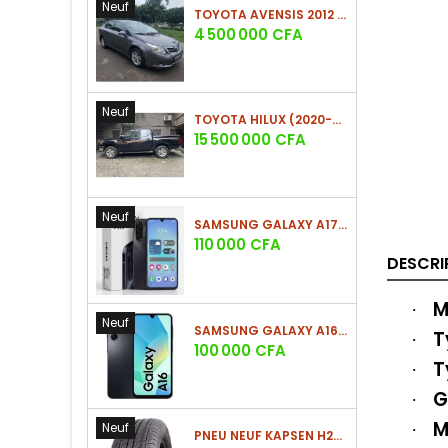
Neuf
TOYOTA AVENSIS 2012 (PHASE 2)
Prix
4 500 000 CFA
Neuf
TOYOTA HILUX (2020-2021)
Prix
15 500 000 CFA
Neuf
SAMSUNG GALAXY A17 (4GO/128GO)
Prix
110 000 CFA
DESCRI
M
·
Neuf
SAMSUNG GALAXY A16 4G (4GO/128GO)
T
·
Prix
100 000 CFA
T
·
G
·
M
Neuf
·
PNEU NEUF KAPSEN H202 225/60 R18 100H