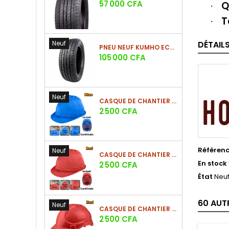
Prix
57 000 CFA
Q
·
T
·
Neuf
DÉTAIL
PNEU NEUF KUMHO ECSTA HS52 225/60 R17 99V
Prix
105 000 CFA
Neuf
CASQUE DE CHANTIER BLEU EN PE 380G
Prix
2 500 CFA
Référen
Neuf
CASQUE DE CHANTIER ROUGE EN PE 380G
En stock
Prix
2 500 CFA
État
Neu
60 AUT
Neuf
CASQUE DE CHANTIER ROUGE EN PE 330G - NOUVEAU MODÈLE
Prix
2 500 CFA