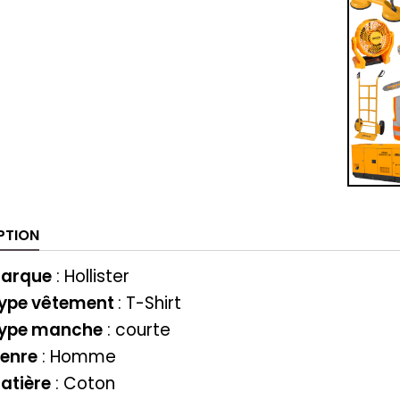
PTION
arque
:
Hollister
ype vêtement
:
T-Shirt
ype manche
: courte
enre
: Homme
atière
: Coton