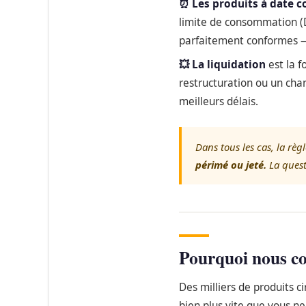
⏰ Les produits à date c
limite de consommation (D
parfaitement conformes — 
💥 La liquidation
est la f
restructuration ou un chang
meilleurs délais.
Dans tous les cas, la règ
périmé ou jeté.
La quest
Pourquoi nous co
Des milliers de produits c
bien plus vite que vous ne