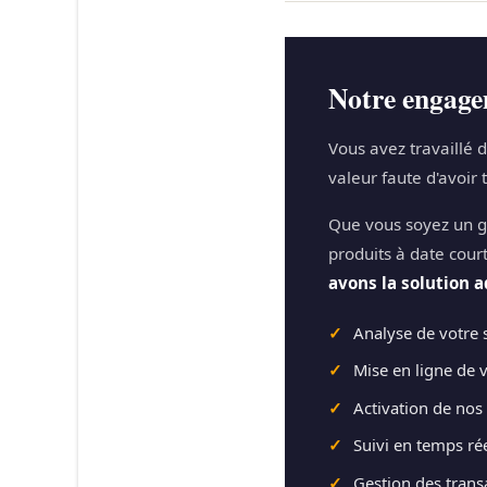
Notre engage
Vous avez travaillé 
valeur faute d'avoir
Que vous soyez un gr
produits à date cour
avons la solution a
✓
Analyse de votre s
✓
Mise en ligne de v
✓
Activation de nos 
✓
Suivi en temps rée
✓
Gestion des transa