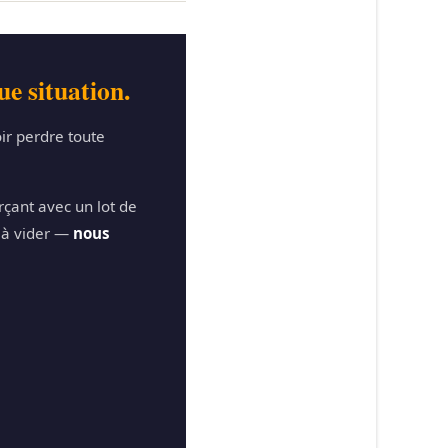
e situation.
ir perdre toute
çant avec un lot de
r à vider —
nous