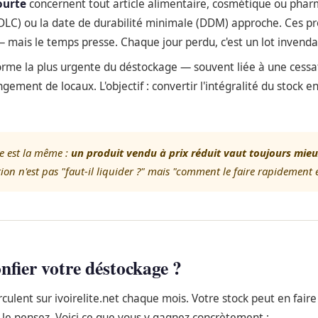
ourte
concernent tout article alimentaire, cosmétique ou phar
LC) ou la date de durabilité minimale (DDM) approche. Ces pr
mais le temps presse. Chaque jour perdu, c'est un lot invenda
orme la plus urgente du déstockage — souvent liée à une cessat
ement de locaux. L'objectif : convertir l'intégralité du stock en
le est la même :
un produit vendu à prix réduit vaut toujours mieu
ion n'est pas "faut-il liquider ?" mais "comment le faire rapidement 
nfier votre déstockage ?
irculent sur ivoirelite.net chaque mois. Votre stock peut en fair
 le pensez. Voici ce que vous y gagnez concrètement :