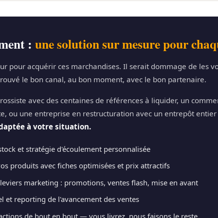
ment :
une solution sur mesure pour chaqu
dur pour acquérir ces marchandises. Il serait dommage de les vo
 trouvé le bon canal, au bon moment, avec le bon partenaire.
ossiste avec des centaines de références à liquider, un commer
te, ou une entreprise en restructuration avec un entrepôt entie
daptée à votre situation.
tock et stratégie d'écoulement personnalisée
os produits avec fiches optimisées et prix attractifs
leviers marketing : promotions, ventes flash, mise en avant
l et reporting de l'avancement des ventes
ctions de bout en bout — vous livrez, nous faisons le reste