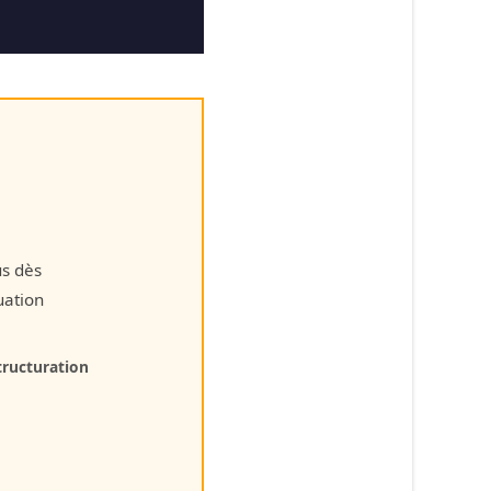
us dès
uation
tructuration