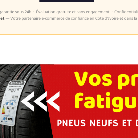
arantie sous 24h · Évaluation gratuite et sans engagement · Confidentiali
net
— Votre partenaire e-commerce de confiance en Côte d'Ivoire et dans la