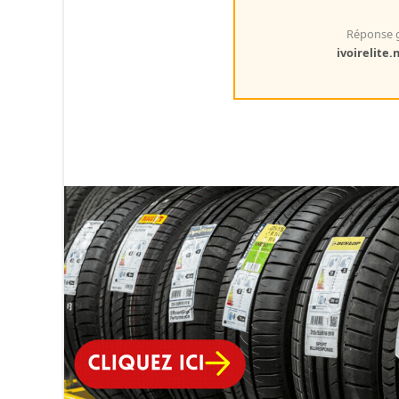
Réponse g
ivoirelite.