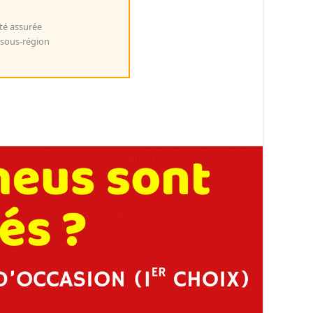
té assurée
 sous-région