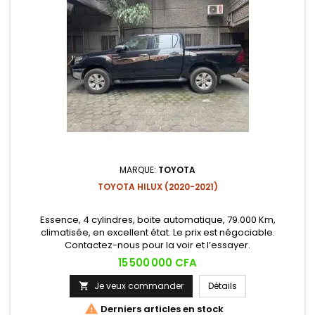
MARQUE:
TOYOTA
TOYOTA HILUX (2020-2021)
Essence, 4 cylindres, boite automatique, 79.000 Km,
climatisée, en excellent état. Le prix est négociable.
Contactez-nous pour la voir et l’essayer.
Prix
15 500 000 CFA
Je veux commander
Détails


Derniers articles en stock