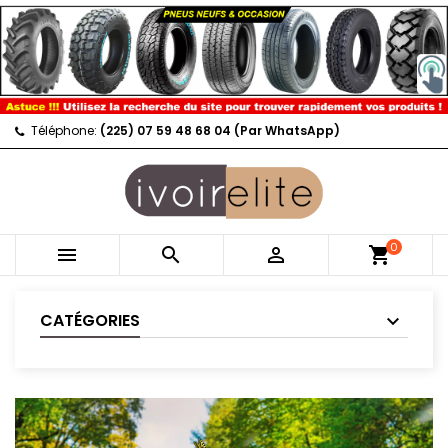
Téléphone:
(225) 07 59 48 68 04 (Par WhatsApp)
0



shopping_cart
CATÉGORIES