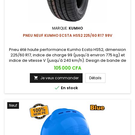
MARQUE:
KUMHO
PNEU NEUF KUMHO ECSTA HS52 225/60 R17 99V
Pneu été haute performance Kumho Ecsta HS52, dimension
225/60 R17, indice de charge 99 (jusqu'à environ 775 kg) et
indice de vitesse V (jusqu'à 240 km/h). Design de bande de
roulement asymétrique offrant un excellent équilibre entre
Prix
105 000 CFA
confort, adhérence et freinage sur sol sec comme mouillé,
récompensé par l'IF Design Award 2022.
Je veux commander
Détails


En stock
Neuf