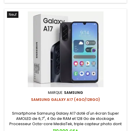
Neuf
MARQUE:
SAMSUNG
SAMSUNG GALAXY A17 (4GO/128GO)
Smartphone Samsung Galaxy A17 doté d'un écran Super
AMOLED de 6,7", 4 Go de RAM et 128 Go de stockage.
Processeur Octa-core MediaTek, triple capteur photo dont
un module principal 50 MP, batterie 5000mAh et capteur
Prix