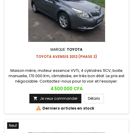
MARQUE:
TOYOTA
TOYOTA AVENSIS 2012 (PHASE 2)
Maison mère, moteur essence VVTi, 4 cylindres 11CV, boite
manuelle, 170.000 Km, climatisée, en très bon état. Le prix est
négociable. Contactez-nous pour la voir et l’essayer.
Prix
4 500 000 CFA
Je veux commander
Détails


Derniers articles en stock
Neuf