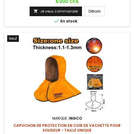
Prix
6 000 CFA
Je veux commander
Détails


En stock
Neuf
MARQUE:
INGCO
CAPUCHON DE PROTECTION EN CUIR DE VACHETTE POUR
SOUDEUR - TAILLE UNIQUE