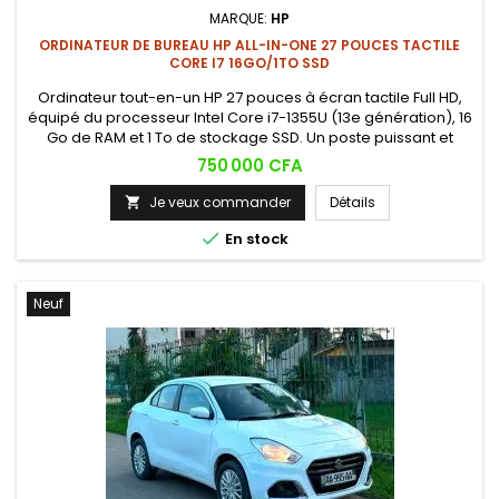
MARQUE:
HP
ORDINATEUR DE BUREAU HP ALL-IN-ONE 27 POUCES TACTILE
CORE I7 16GO/1TO SSD
Ordinateur tout-en-un HP 27 pouces à écran tactile Full HD,
équipé du processeur Intel Core i7-1355U (13e génération), 16
Go de RAM et 1 To de stockage SSD. Un poste puissant et
élégant, idéal pour la productivité, la création et le multitâche
Prix
750 000 CFA
exigeant.
Je veux commander
Détails


En stock
Neuf