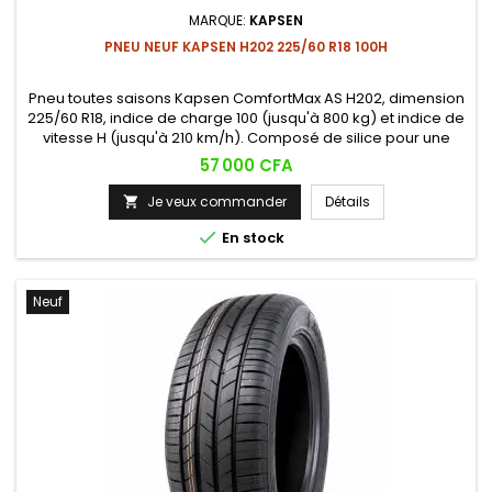
MARQUE:
KAPSEN
PNEU NEUF KAPSEN H202 225/60 R18 100H
Pneu toutes saisons Kapsen ComfortMax AS H202, dimension
225/60 R18, indice de charge 100 (jusqu'à 800 kg) et indice de
vitesse H (jusqu'à 210 km/h). Composé de silice pour une
faible résistance au roulement, il offre confort de conduite,
Prix
57 000 CFA
silence et bonne adhérence sur sol sec comme mouillé.
Je veux commander
Détails


En stock
Neuf