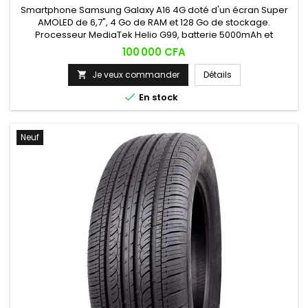
Smartphone Samsung Galaxy A16 4G doté d'un écran Super
AMOLED de 6,7", 4 Go de RAM et 128 Go de stockage.
Processeur MediaTek Helio G99, batterie 5000mAh et
certification IP54 contre les éclaboussures, pour un usage
Prix
100 000 CFA
quotidien fiable et durable.
Je veux commander
Détails


En stock
Neuf