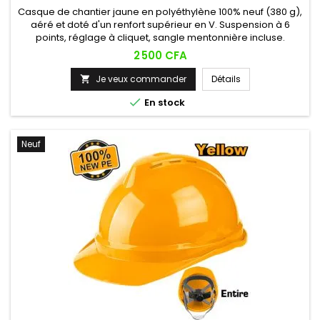
Casque de chantier jaune en polyéthylène 100% neuf (380 g),
aéré et doté d'un renfort supérieur en V. Suspension à 6
points, réglage à cliquet, sangle mentonnière incluse.
Prix
2 500 CFA
Je veux commander
Détails


En stock
Neuf