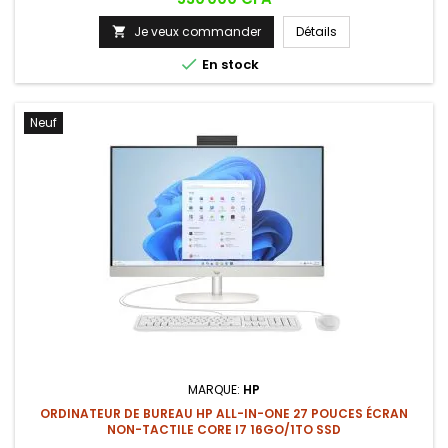
environnements professionnels et les usages bureautiques
exigeants.
Je veux commander
Détails


En stock
Neuf
MARQUE:
HP
ORDINATEUR DE BUREAU HP ALL-IN-ONE 27 POUCES ÉCRAN
NON-TACTILE CORE I7 16GO/1TO SSD