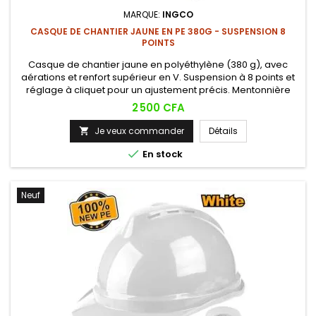
MARQUE:
INGCO
CASQUE DE CHANTIER JAUNE EN PE 380G - SUSPENSION 8
POINTS
Casque de chantier jaune en polyéthylène (380 g), avec
aérations et renfort supérieur en V. Suspension à 8 points et
réglage à cliquet pour un ajustement précis. Mentonnière
incluse.
Prix
2 500 CFA
Je veux commander
Détails


En stock
Neuf