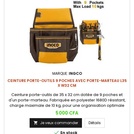
MARQUE:
INGCO
CEINTURE PORTE-OUTILS 9 POCHES AVEC PORTE-MARTEAU L35
X W32 CM
Ceinture porte-outils de 35 x 32 cm dotée de 9 poches et
d'un porte-marteau. Fabriquée en polyester 1680D résistant,
charge maximale de 10 kg, pour une organisation optimale
des outils sur chantier.
Prix
5 000 CFA
Je veux commander
Détails


En stock