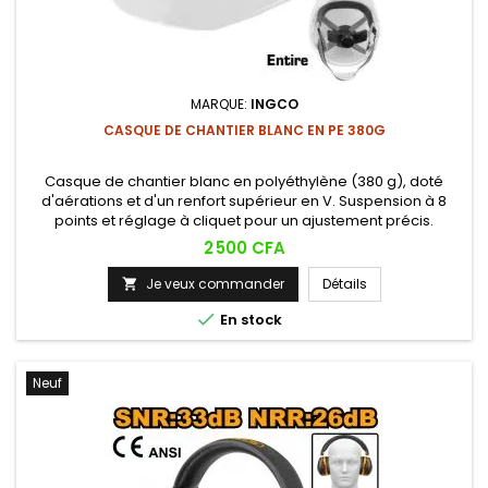
MARQUE:
INGCO
CASQUE DE CHANTIER BLANC EN PE 380G
Casque de chantier blanc en polyéthylène (380 g), doté
d'aérations et d'un renfort supérieur en V. Suspension à 8
points et réglage à cliquet pour un ajustement précis.
Mentonnière incluse pour un maintien optimal.
Prix
2 500 CFA
Je veux commander
Détails


En stock
Neuf