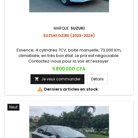
MARQUE:
SUZUKI
SUZUKI DZIRE (2023-2024)
Essence, 4 cylindres 7CV, boite manuelle, 73.000 Km,
climatisée, en très bon état. Le prix est négociable.
Contactez-nous pour la voir et l’essayer.
Prix
5 800 000 CFA
Je veux commander
Détails


Derniers articles en stock
Neuf