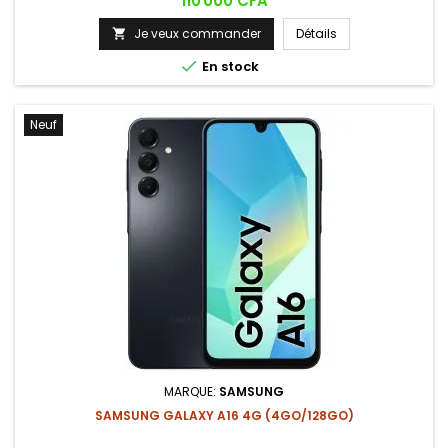
110 000 CFA
d'empreinte digitale intégré.
Je veux commander
Détails


En stock
Neuf
MARQUE:
SAMSUNG
SAMSUNG GALAXY A16 4G (4GO/128GO)