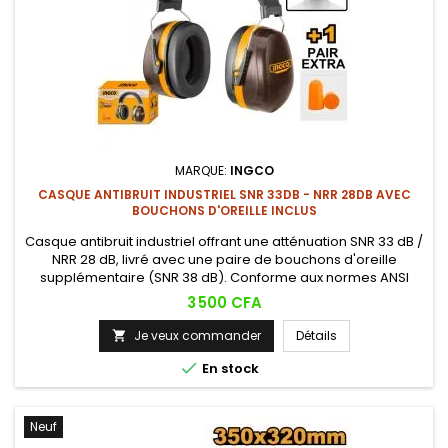
MARQUE:
INGCO
CASQUE ANTIBRUIT INDUSTRIEL SNR 33DB - NRR 28DB AVEC
BOUCHONS D'OREILLE INCLUS
Casque antibruit industriel offrant une atténuation SNR 33 dB /
NRR 28 dB, livré avec une paire de bouchons d'oreille
supplémentaire (SNR 38 dB). Conforme aux normes ANSI
S3.19-1974 et EN 352-2:2020, pour une protection auditive
Prix
3 500 CFA
fiable sur chantier.
Je veux commander
Détails


En stock
Neuf