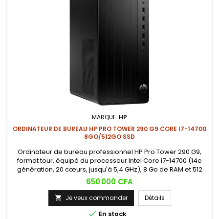
MARQUE:
HP
ORDINATEUR DE BUREAU HP PRO TOWER 290 G9 CORE I7-14700
8GO/512GO SSD
Ordinateur de bureau professionnel HP Pro Tower 290 G9,
format tour, équipé du processeur Intel Core i7-14700 (14e
génération, 20 cœurs, jusqu'à 5,4 GHz), 8 Go de RAM et 512
Go de stockage SSD. Une configuration puissante et évolutive
Prix
650 000 CFA
conçue pour les charges de travail professionnelles
exigeantes.
Je veux commander
Détails


En stock