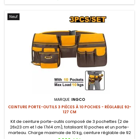
Neuf
MARQUE:
INGCO
CEINTURE PORTE-OUTILS 3 PIÈCES À 10 POCHES - RÉGLABLE 92-
127 CM
Kit de ceinture porte-outils composé de 3 pochettes (2 de
26x23 cm et 1 de 17x14 cm), totalisant 10 poches et un porte-
marteau. Charge maximale de 10 kg, ceinture réglable de 92
à 127 cm pour toutes les morphologies.