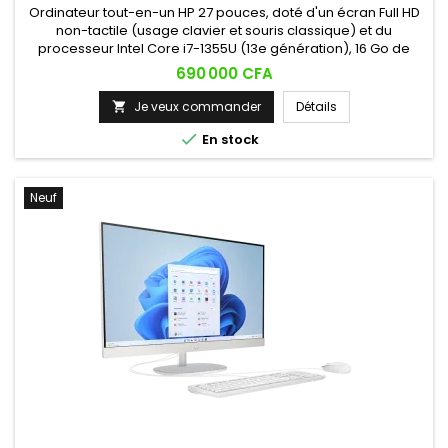
Ordinateur tout-en-un HP 27 pouces, doté d'un écran Full HD
non-tactile (usage clavier et souris classique) et du
processeur Intel Core i7-1355U (13e génération), 16 Go de
RAM et 1 To de stockage SSD. Un poste puissant et élégant,
Prix
690 000 CFA
idéal pour la productivité et le multitâche exigeant.
Je veux commander
Détails


En stock
Neuf