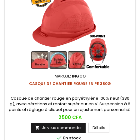
MARQUE:
INGCO
CASQUE DE CHANTIER ROUGE EN PE 380G
Casque de chantier rouge en polyéthylène 100% neuf (380
g), avec aérations et renfort supérieur en V. Suspension à 6
points et réglage à cliquet pour un ajustement personnalisé.
Prix
2 500 CFA
Je veux commander
Détails


En stock