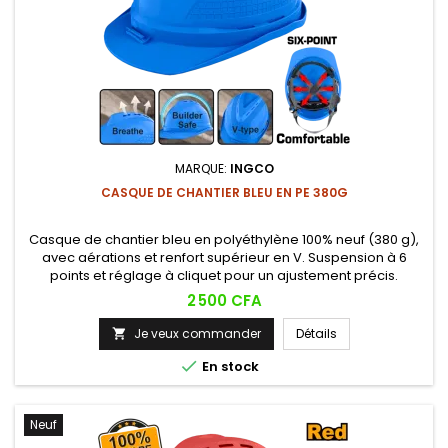
MARQUE:
INGCO
CASQUE DE CHANTIER BLEU EN PE 380G
Casque de chantier bleu en polyéthylène 100% neuf (380 g),
avec aérations et renfort supérieur en V. Suspension à 6
points et réglage à cliquet pour un ajustement précis.
Prix
2 500 CFA
Je veux commander
Détails


En stock
Neuf