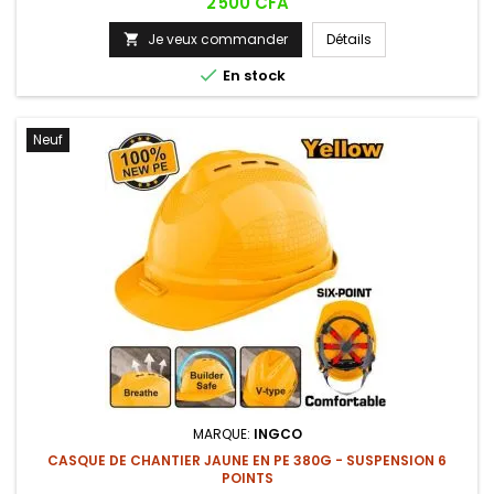
Prix
2 500 CFA
Je veux commander
Détails


En stock
Neuf
MARQUE:
INGCO
CASQUE DE CHANTIER JAUNE EN PE 380G - SUSPENSION 6
POINTS