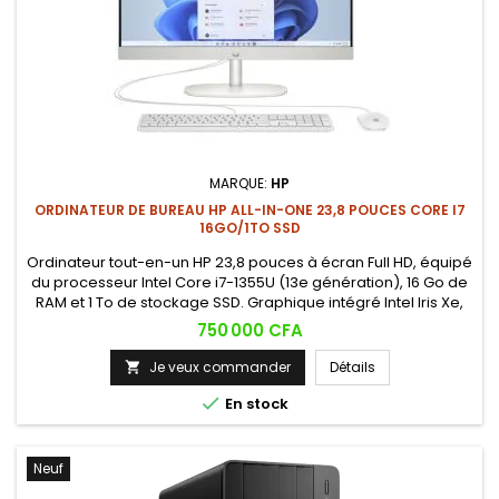
MARQUE:
HP
ORDINATEUR DE BUREAU HP ALL-IN-ONE 23,8 POUCES CORE I7
16GO/1TO SSD
Ordinateur tout-en-un HP 23,8 pouces à écran Full HD, équipé
du processeur Intel Core i7-1355U (13e génération), 16 Go de
RAM et 1 To de stockage SSD. Graphique intégré Intel Iris Xe,
caméra intégrée et connectivité complète pour un usage
Prix
750 000 CFA
professionnel comme personnel.
Je veux commander
Détails


En stock
Neuf