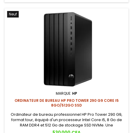
Neuf
MARQUE:
HP
ORDINATEUR DE BUREAU HP PRO TOWER 290 G9 CORE I5
8GO/512GO SSD
Ordinateur de bureau professionnel HP Pro Tower 290 G9,
format tour, équipé d'un processeur Intel Core i5, 8 Go de
RAM DDR4 et 512 Go de stockage SSD NVMe. Une
configuration fiable et évolutive conçue pour les
Prix
530 000 CFA