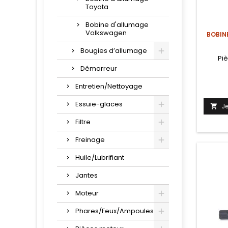
Toyota
Bobine d'allumage
Volkswagen
BOBIN
Bougies d’allumage
Pi
Démarreur
Entretien/Nettoyage
Essuie-glaces
J

Filtre
Freinage
Huile/Lubrifiant
Jantes
Moteur
Phares/Feux/Ampoules