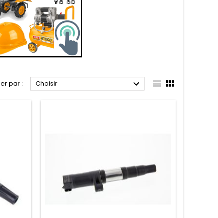



ier par :
Choisir