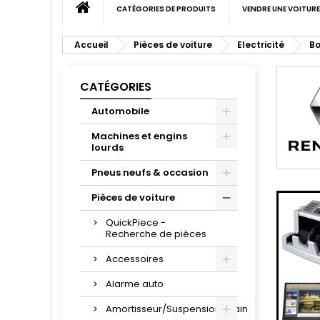
CATÉGORIES DE PRODUITS
VENDRE UNE VOITURE
Accueil
Pièces de voiture
Electricité
Bo
CATÉGORIES
Automobile
Machines et engins
lourds
Pneus neufs & occasion
Pièces de voiture
QuickPiece -
Recherche de pièces
Accessoires
Alarme auto
Amortisseur/Suspension/Train