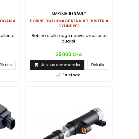
MARQUE:
RENAULT
LOGAN 4
BOBINE D’ALLUMAGE RENAULT DUSTER 4
CYLINDRES
ellente
Bobine d’allumage neuve, excellente
qualité.
Prix
35 000 CFA
Détails
Je veux commander
Détails


En stock