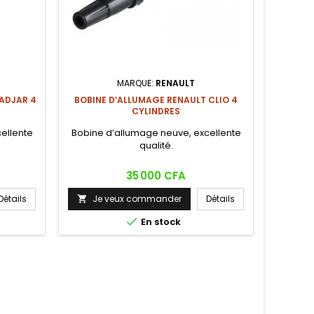
MARQUE:
RENAULT
KADJAR 4
BOBINE D’ALLUMAGE RENAULT CLIO 4
CYLINDRES
ellente
Bobine d’allumage neuve, excellente
qualité.
Prix
35 000 CFA
Détails
Je veux commander
Détails


En stock