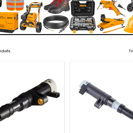
oduits.
Tr