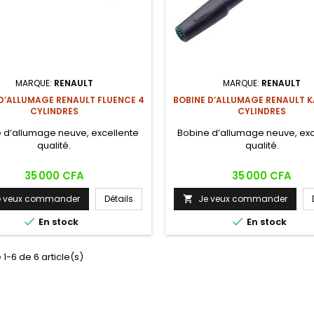
MARQUE:
RENAULT
MARQUE:
RENAULT
D’ALLUMAGE RENAULT FLUENCE 4
BOBINE D’ALLUMAGE RENAULT 
CYLINDRES
CYLINDRES
 d’allumage neuve, excellente
Bobine d’allumage neuve, exc
qualité.
qualité.
Prix
Prix
35 000 CFA
35 000 CFA
e veux commander
Détails
Je veux commander



En stock
En stock
 1-6 de 6 article(s)