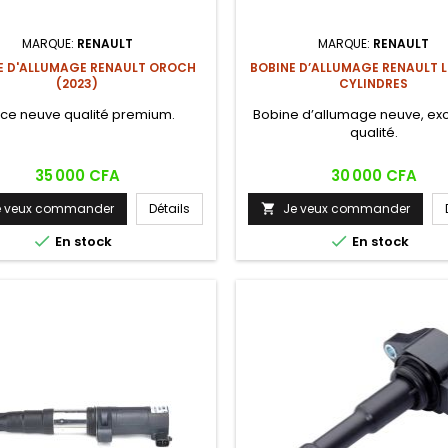
MARQUE:
RENAULT
MARQUE:
RENAULT
E D'ALLUMAGE RENAULT OROCH
BOBINE D’ALLUMAGE RENAULT 
(2023)
CYLINDRES
èce neuve qualité premium.
Bobine d’allumage neuve, exc
qualité.
Prix
Prix
35 000 CFA
30 000 CFA
e veux commander
Détails
Je veux commander



En stock
En stock