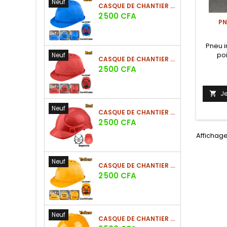
Neuf
CASQUE DE CHANTIER BLEU EN PE 380G
Prix
2 500 CFA
PN
Pneu i
poi
Neuf
CASQUE DE CHANTIER ROUGE EN PE 380G
Prix
2 500 CFA
J

Neuf
CASQUE DE CHANTIER ROUGE EN PE 330G - NOUVEAU MODÈLE
Prix
2 500 CFA
Affichage
Neuf
CASQUE DE CHANTIER JAUNE EN PE 380G - SUSPENSION 6 POINTS
Prix
2 500 CFA
Neuf
CASQUE DE CHANTIER JAUNE EN PE 380G - SUSPENSION 8 POINTS