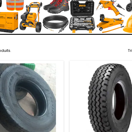
oduits.
Tr