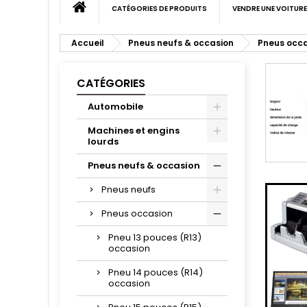
CATÉGORIES DE PRODUITS
VENDRE UNE VOITURE
Accueil
Pneus neufs & occasion
Pneus occ
CATÉGORIES
Automobile
Machines et engins
lourds
Pneus neufs & occasion
Pneus neufs
Pneus occasion
Pneu 13 pouces (R13)
occasion
Pneu 14 pouces (R14)
occasion