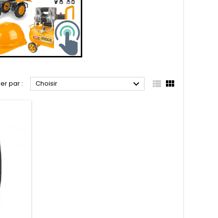



ier par :
Choisir