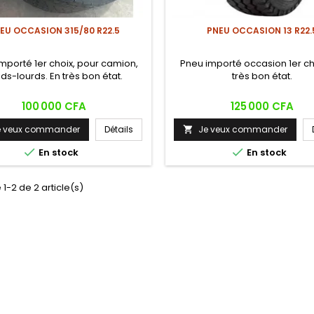
EU OCCASION 315/80 R22.5
PNEU OCCASION 13 R22.
mporté 1er choix, pour camion,
Pneu importé occasion 1er ch
ds-lourds. En très bon état.
très bon état.
Prix
Prix
100 000 CFA
125 000 CFA
e veux commander
Détails
Je veux commander



En stock
En stock
 1-2 de 2 article(s)