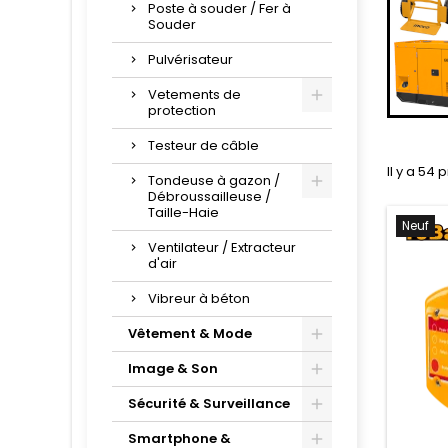
Poste à souder / Fer à
Souder
Pulvérisateur
Vetements de
protection
Testeur de câble
Il y a 54 
Tondeuse à gazon /
Débroussailleuse /
Taille-Haie
Neuf
Ventilateur / Extracteur
d'air
Vibreur à béton
Vêtement & Mode
Image & Son
Sécurité & Surveillance
Smartphone &