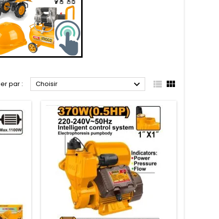



ier par :
Choisir