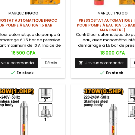
MARQUE:
INGCO
MARQUE:
INGCO
SOSTAT AUTOMATIQUE INGCO
PRESSOSTAT AUTOMATIQUE 
UR POMPE À EAU 10A 1,5 BAR
POUR POMPE À EAU 10A 1,5 BA
MANOMÈTRE)
ôleur automatique de pompe à
Contrôleur automatique de 
émarrage à 1,5 bar de pression
eau, avec manomètre inté
ant maximum de 10 A. Indice de
démarrage à 1,5 bar de pres
tion IP65, permet un démarrage
courant maximum de 10 A. In
Prix
Prix
16 500 CFA
18 000 CFA
arrêt automatiques de la pompe
protection IP65, permet un d
on la demande en eau, sans
et un arrêt automatiques de 
e veux commander
Détails
Je veux commander

intervention manuelle.
selon la demande en eau,

intervention manuelle.

En stock
En stock