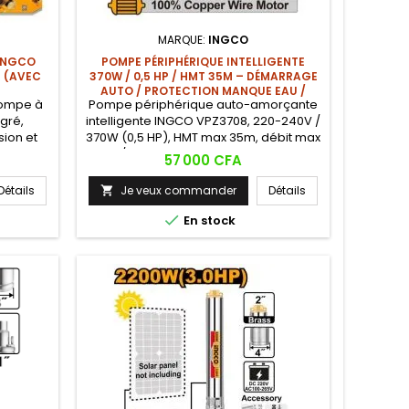
MARQUE:
INGCO
INGCO
POMPE PÉRIPHÉRIQUE INTELLIGENTE
R (AVEC
370W / 0,5 HP / HMT 35M – DÉMARRAGE
AUTO / PROTECTION MANQUE EAU /
pompe à
Pompe périphérique auto-amorçante
RÉSERVOIR 2L
gré,
intelligente INGCO VPZ3708, 220-240V /
sion et
370W (0,5 HP), HMT max 35m, débit max
dice de
35 L/min, aspiration max 8m, tuyaux
Prix
57 000 CFA
émarrage
1"x1", turbine laiton, moteur cuivre, câble
la pompe
1,5m prise VDE, équipée de : pressostat
Détails
Je veux commander
Détails

 sans
intégré + interrupteur de débit +
réservoir sous pression 2L + système

En stock
de contrôle intelligent (démarrage
auto, arrêt auto,...