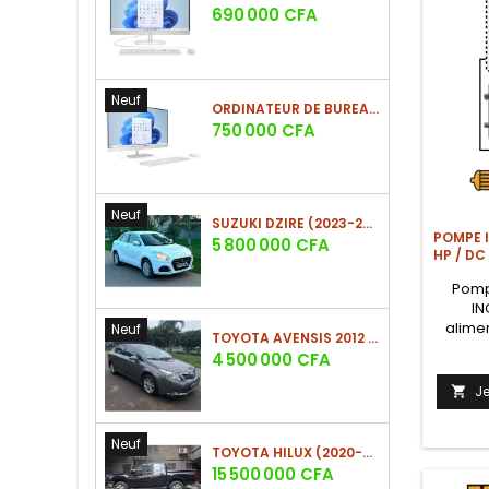
Prix
690 000 CFA
Neuf
ORDINATEUR DE BUREAU HP ALL-IN-ONE 27 POUCES TACTILE CORE I7 16GO/1TO SSD
Prix
750 000 CFA
Neuf
SUZUKI DZIRE (2023-2024)
POMPE I
Prix
5 800 000 CFA
HP / DC
Pomp
IN
alimen
Neuf
TOYOTA AVENSIS 2012 (PHASE 2)
100-265
Prix
4 500 000 CFA
HP), co
13,
J

brushles
/ entrée
Neuf
pompe 
TOYOTA HILUX (2020-2021)
Prix
15 500 000 CFA