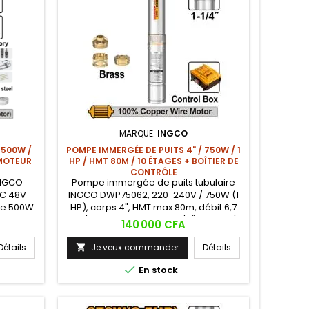
MARQUE:
INGCO
 500W /
POMPE IMMERGÉE DE PUITS 4" / 750W / 1
 MOTEUR
HP / HMT 80M / 10 ÉTAGES + BOÎTIER DE
CONTRÔLE
INGCO
Pompe immergée de puits tubulaire
DC 48V
INGCO DWP75062, 220-240V / 750W (1
nce 500W
HP), corps 4", HMT max 80m, débit 6,7
5m, débit
m³/h, 10 étages, tuyau 1-1/4", entrée /
Prix
140 000 CFA
eur BLDC
sortie / chambre à huile laiton, moteur
) sans
cuivre, boîtier de contrôle inclus.
Détails
Je veux commander
Détails

e, corps
Version complète avec boîtier du
ortie /

DWP7501.
En stock
iton.
 pour