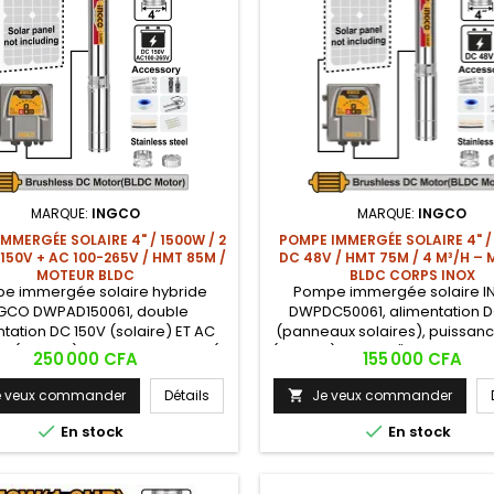
MARQUE:
INGCO
MARQUE:
INGCO
MMERGÉE SOLAIRE 4" / 1500W / 2
POMPE IMMERGÉE SOLAIRE 4" /
 150V + AC 100-265V / HMT 85M /
DC 48V / HMT 75M / 4 M³/H –
MOTEUR BLDC
BLDC CORPS INOX
e immergée solaire hybride
Pompe immergée solaire 
GCO DWPAD150061, double
DWPDC50061, alimentation 
tation DC 150V (solaire) ET AC
(panneaux solaires), puissa
V (réseau), puissance 1500W (2
(0,68 HP), corps 4", HMT max 7
Prix
Prix
250 000 CFA
155 000 CFA
rps 4", HMT max 85m, débit max
max 4 m³/h, tuyau 1-1/4", mot
5 m³/h, tuyau 2", moteur BLDC
(brushless à courant continu
e veux commander
Détails
Je veux commander

s sans balais, corps inox, sortie
balais pour longévité maximal
 laiton, chambre à huile inox. La

de pompe acier inoxydable, s

En stock
En stock
solaire hybride qui fonctionne
entrée / chambre à huile la
avec ou sans soleil.
Pompage solaire autonome
zones sans...