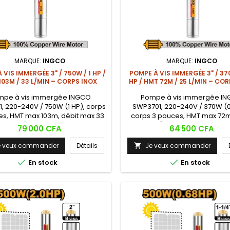
MARQUE:
INGCO
MARQUE:
INGCO
 VIS IMMERGÉE 3" / 750W / 1 HP /
POMPE À VIS IMMERGÉE 3" / 37
103M / 33 L/MIN – CORPS INOX
HP / HMT 72M / 25 L/MIN – CO
mpe à vis immergée INGCO
Pompe à vis immergée I
, 220-240V / 750W (1 HP), corps
SWP3701, 220-240V / 370W (0
es, HMT max 103m, débit max 33
corps 3 pouces, HMT max 72m
 tuyau 1", moteur cuivre, corps
max 25 L/min, tuyau 1", moteur
Prix
Prix
79 000 CFA
64 500 CFA
inoxydable, câble 9m. La pompe
corps acier inoxydable, câb
a plus puissante INGCO – atteint
Technologie hélicoïdale à vis 
e veux commander
Détails
Je veux commander

e profondeur dans les puits de
puits de faible diamètre (3") 
faible diamètre 3 pouces.

hauteurs élevées. Solution p

En stock
En stock
forages étroits inaccessibl
pompes 4".