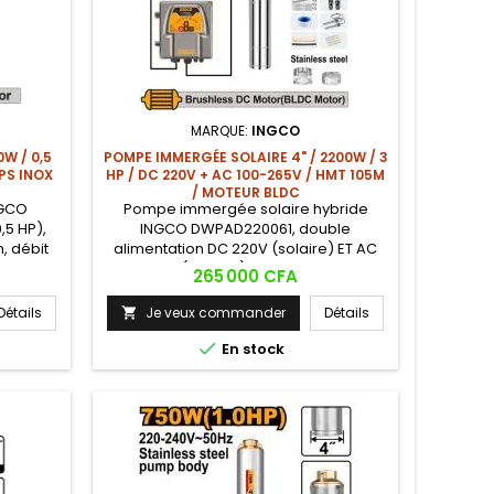
MARQUE:
INGCO
0W / 0,5
POMPE IMMERGÉE SOLAIRE 4" / 2200W / 3
RPS INOX
HP / DC 220V + AC 100-265V / HMT 105M
/ MOTEUR BLDC
NGCO
Pompe immergée solaire hybride
,5 HP),
INGCO DWPAD220061, double
, débit
alimentation DC 220V (solaire) ET AC
 cuivre,
100-265V (réseau), puissance 2200W
Prix
265 000 CFA
le 9m.
(3 HP), corps 4", HMT max 105m, débit
pour les
max 14,5 m³/h, tuyau 2", moteur BLDC
Détails
Je veux commander
Détails

et les
brushless sans balais, corps inox,
our les
raccords laiton, chambre huile inox. La

En stock
es aux
pompe solaire la plus puissante et la
plus profonde de la gamme INGCO.