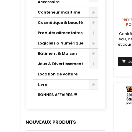
Accessoire
Conteneur maritime
PRES
Cosmétique & beauté
PO
Produits alimentaires
Contr
eau, d
Logiciels & Numérique
et cour
protec
Bâtiment & Maison
et un 
sel
J

Jeux & Divertissement
Location de voiture
Livre
BONNES AFFAIRES !!!
NOUVEAUX PRODUITS