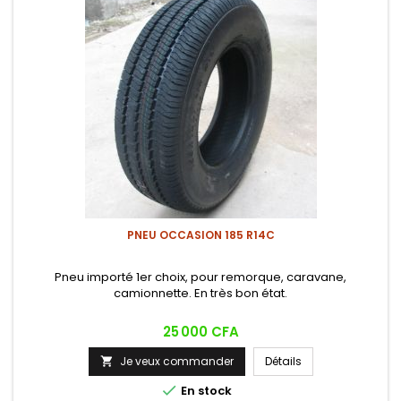
PNEU OCCASION 185 R14C
Pneu importé 1er choix, pour remorque, caravane,
camionnette. En très bon état.
Prix
25 000 CFA
Je veux commander
Détails


En stock