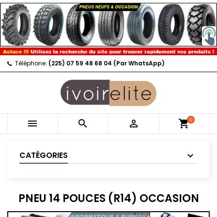
Téléphone:
(225) 07 59 48 68 04 (Par WhatsApp)
0



shopping_cart
CATÉGORIES
PNEU 14 POUCES (R14) OCCASION