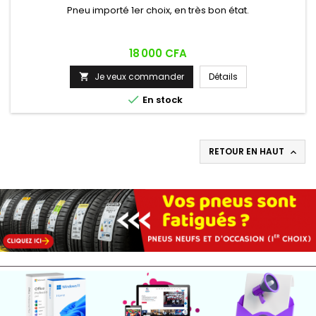
Pneu importé 1er choix, en très bon état.
Prix
18 000 CFA
Je veux commander
Détails


En stock
RETOUR EN HAUT
