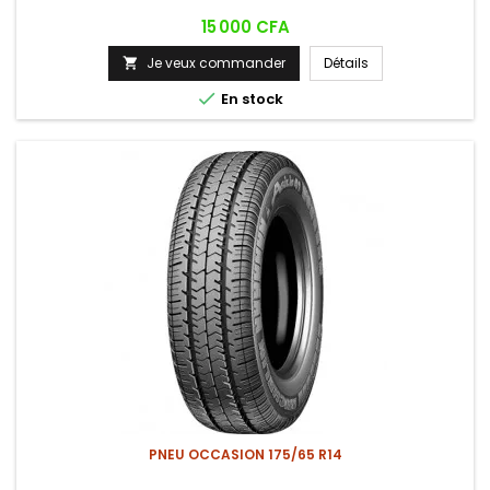
Prix
15 000 CFA
Je veux commander
Détails


En stock
PNEU OCCASION 175/65 R14