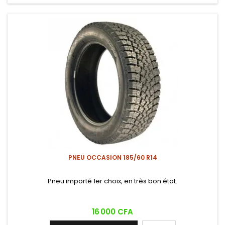
PNEU OCCASION 185/60 R14
Pneu importé 1er choix, en très bon état.
Prix
16 000 CFA