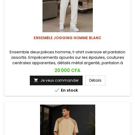
ENSEMBLE JOGGING HOMME BLANC
Ensemble deux pièces homme, t-shirt oversize et pantalon
assortis. Empiècements ajourés sur les épaules, coutures
centrales apparentes, détails métal argenté, pantalon à
cordon et zips cheville. Style décontracté premium.
Prix
20 000 CFA
Je veux commander
Détails


En stock