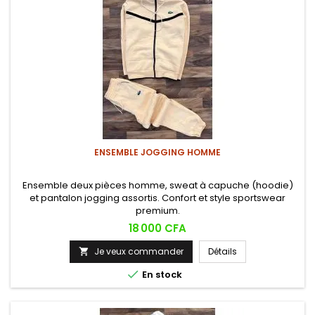
ENSEMBLE JOGGING HOMME
Ensemble deux pièces homme, sweat à capuche (hoodie)
et pantalon jogging assortis. Confort et style sportswear
premium.
Prix
18 000 CFA
Je veux commander
Détails


En stock