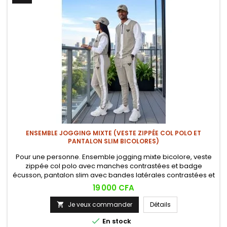
ENSEMBLE JOGGING MIXTE (VESTE ZIPPÉE COL POLO ET
PANTALON SLIM BICOLORES)
Pour une personne. Ensemble jogging mixte bicolore, veste
zippée col polo avec manches contrastées et badge
écusson, pantalon slim avec bandes latérales contrastées et
cordon à la taille. Style sportswear premium, disponible en
Prix
19 000 CFA
plusieurs coloris. (Chaussures non incluses).
Je veux commander
Détails


En stock