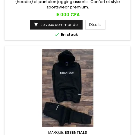
(hoodie) et pantalon jogging assortis. Confort et style
sportswear premium.
Prix
18 000 CFA
Je veux commander
Détails


En stock
MARQUE:
ESSENTIALS