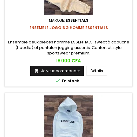
MARQUE:
ESSENTIALS
ENSEMBLE JOGGING HOMME ESSENTIALS
Ensemble deux pièces homme ESSENTIALS, sweat à capuche
(hoodie) et pantalon jogging assortis. Confort et style
sportswear premium.
Prix
18 000 CFA
Je veux commander
Détails


En stock