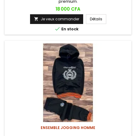
premium.
Prix
18 000 CFA
Je veux commander
Détails


En stock
ENSEMBLE JOGGING HOMME