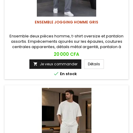
ENSEMBLE JOGGING HOMME GRIS
Ensemble deux pièces homme, t-shirt oversize et pantalon
assortis. Empiècements ajourés sur les épaules, coutures
centrales apparentes, détails métal argenté, pantalon à
cordon et zips cheville. Style décontracté premium.
Prix
20 000 CFA
Je veux commander
Détails


En stock