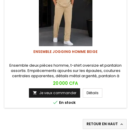
ENSEMBLE JOGGING HOMME BEIGE
Ensemble deux pièces homme, t-shirt oversize et pantalon
assortis. Empiècements ajourés sur les épaules, coutures
centrales apparentes, détails métal argenté, pantalon à
cordon et zips cheville. Style décontracté premium.
Prix
20 000 CFA
Je veux commander
Détails


En stock
RETOUR EN HAUT
