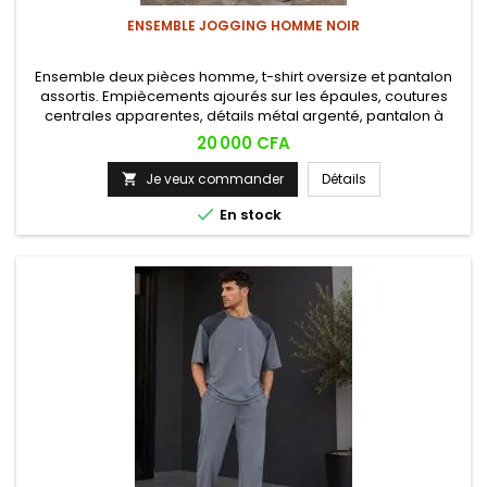
ENSEMBLE JOGGING HOMME NOIR
Ensemble deux pièces homme, t-shirt oversize et pantalon
assortis. Empiècements ajourés sur les épaules, coutures
centrales apparentes, détails métal argenté, pantalon à
cordon et zips cheville. Style décontracté premium.
Prix
20 000 CFA
Je veux commander
Détails


En stock