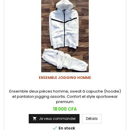
ENSEMBLE JOGGING HOMME
Ensemble deux pièces homme, sweat à capuche (hoodie)
et pantalon jogging assortis. Confort et style sportswear
premium.
Prix
18 000 CFA
Je veux commander
Détails


En stock