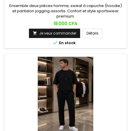
Ensemble deux pièces homme, sweat à capuche (hoodie)
et pantalon jogging assortis. Confort et style sportswear
premium.
Prix
18 000 CFA
Je veux commander
Détails


En stock