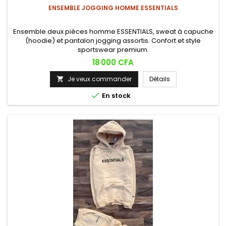
ENSEMBLE JOGGING HOMME ESSENTIALS
Ensemble deux pièces homme ESSENTIALS, sweat à capuche
(hoodie) et pantalon jogging assortis. Confort et style
sportswear premium.
Prix
18 000 CFA
Je veux commander
Détails


En stock