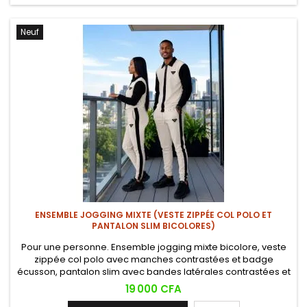
Neuf
ENSEMBLE JOGGING MIXTE (VESTE ZIPPÉE COL POLO ET
PANTALON SLIM BICOLORES)
Pour une personne. Ensemble jogging mixte bicolore, veste
zippée col polo avec manches contrastées et badge
écusson, pantalon slim avec bandes latérales contrastées et
cordon à la taille. Style sportswear premium, disponible en
Prix
19 000 CFA
plusieurs coloris. (Chaussures non incluses).