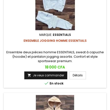
MARQUE:
ESSENTIALS
ENSEMBLE JOGGING HOMME ESSENTIALS
Ensemble deux pièces homme ESSENTIALS, sweat à capuche
(hoodie) et pantalon jogging assortis. Confort et style
sportswear premium.
Prix
18 000 CFA
Je veux commander
Détails


En stock