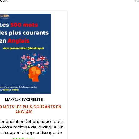
oduit.
Tr
MARQUE:
IVOIRELITE
00 MOTS LES PLUS COURANTS EN
ANGLAIS
rononciation (phonétique) pour
e votre maîtrise de la langue. Un
ent support d'apprentissage de
is pour les adultes et les enfants