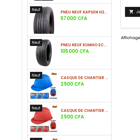
! Au fo
Neuf
mobile,
J
PNEU NEUF KAPSEN H202 225/60 R18 100H

Prix
57 000 CFA
Affichage 
Neuf
PNEU NEUF KUMHO ECSTA HS52 225/60 R17 99V
Prix
105 000 CFA
Neuf
CASQUE DE CHANTIER BLEU EN PE 380G
Prix
2 500 CFA
Neuf
CASQUE DE CHANTIER ROUGE EN PE 380G
Prix
2 500 CFA