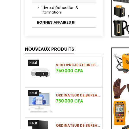
Livre d’éducation &
formation
BONNES AFFAIRES !!!
NOUVEAUX PRODUITS
Neuf
VIDÉOPROJECTEUR EPSON EB-FH54 FULL HD 3LCD 4100 LUMENS
Prix
750 000 CFA
Neuf
ORDINATEUR DE BUREAU HP ALL-IN-ONE 23,8 POUCES CORE I7 16GO/1TO SSD
Prix
750 000 CFA
Neuf
ORDINATEUR DE BUREAU HP PRO TOWER 290 G9 CORE I7-14700 8GO/512GO SSD