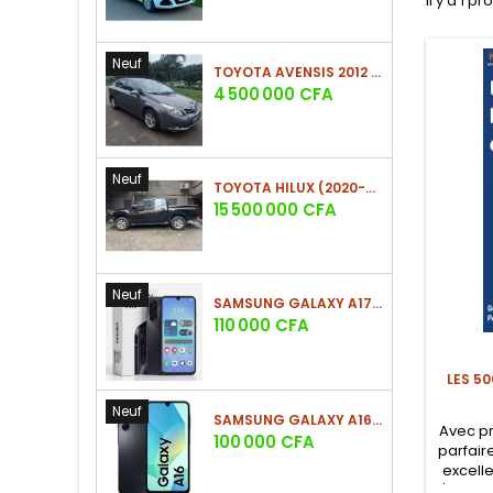
Il y a 1 pr
Neuf
TOYOTA AVENSIS 2012 (PHASE 2)
Prix
4 500 000 CFA
Neuf
TOYOTA HILUX (2020-2021)
Prix
15 500 000 CFA
Neuf
SAMSUNG GALAXY A17 (4GO/128GO)
Prix
110 000 CFA
LES 5
Neuf
SAMSUNG GALAXY A16 4G (4GO/128GO)
Avec p
Prix
100 000 CFA
parfair
excell
l'angla