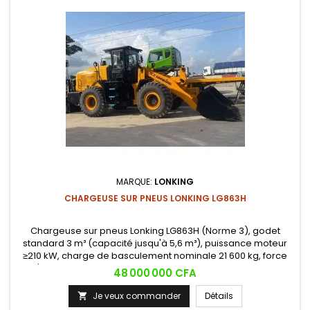
MARQUE:
LONKING
CHARGEUSE SUR PNEUS LONKING LG863H
Chargeuse sur pneus Lonking LG863H (Norme 3), godet
standard 3 m³ (capacité jusqu'à 5,6 m³), puissance moteur
≥210 kW, charge de basculement nominale 21 600 kg, force
d'arrachement 200,5 kN, transmission convertisseur de
Prix
48 000 000 CFA
couple + Powershift, pneus 26.5-25. Engin robuste et
performant pour chantiers intensifs.
Je veux commander
Détails
