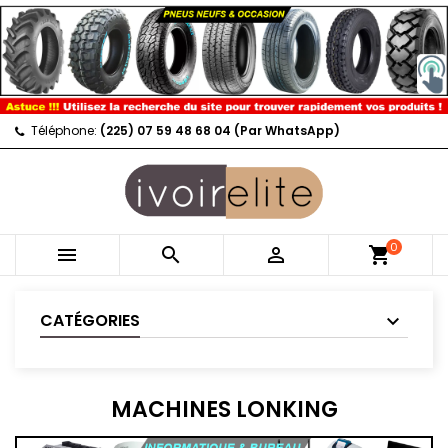
Téléphone:
(225) 07 59 48 68 04 (Par WhatsApp)
0



shopping_cart
CATÉGORIES
MACHINES LONKING