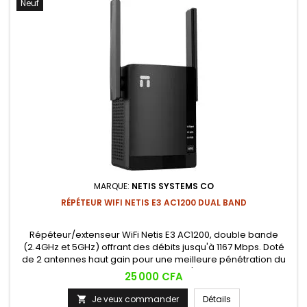
Neuf
MARQUE:
NETIS SYSTEMS CO
RÉPÉTEUR WIFI NETIS E3 AC1200 DUAL BAND
Répéteur/extenseur WiFi Netis E3 AC1200, double bande
(2.4GHz et 5GHz) offrant des débits jusqu'à 1167 Mbps. Doté
de 2 antennes haut gain pour une meilleure pénétration du
signal, il étend la couverture WiFi jusqu'à environ 2200 pieds
Prix
25 000 CFA
carrés (204 m²) et élimine les zones mortes du réseau.
Je veux commander
Détails
