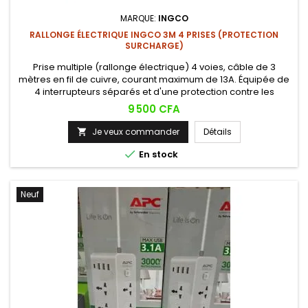
MARQUE:
INGCO
RALLONGE ÉLECTRIQUE INGCO 3M 4 PRISES (PROTECTION
SURCHARGE)
Prise multiple (rallonge électrique) 4 voies, câble de 3
mètres en fil de cuivre, courant maximum de 13A. Équipée de
4 interrupteurs séparés et d'une protection contre les
surcharges, en matériau ignifuge pour plus de sécurité.
Prix
9 500 CFA
Je veux commander
Détails


En stock
Neuf