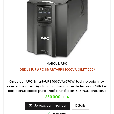
MARQUE:
APC
ONDULEUR APC SMART-UPS 1000VA (SMT1000)
Onduleur APC Smart-UPS 1000VA/670W, technologie line-
interactive avec régulation automatique de tension (AVR) et
sortie sinusoïdale pure. Doté d'un écran LCD multifonction, il
protège efficacement serveurs, postes de travail et
Prix
350 000 CFA
équipements réseau contre les coupures et fluctuations
électriques.
Je veux commander
Détails


En stock