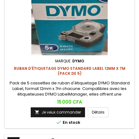
MARQUE:
DYMO
RUBAN D'ÉTIQUETAGE DYMO STANDARD LABEL 12MM X 7M
(PACK DE 5)
Pack de 5 cassettes de ruban d'étiquetage DYMO Standard
Label, format 12mm x 7m chacune. Compatibles avec les
étiqueteuses DYMO LabelManager, elles offrent une
impression nette et durable pour tous vos besoins
Prix
15 000 CFA
d'étiquetage professionnel et domestique.
Je veux commander
Détails


En stock