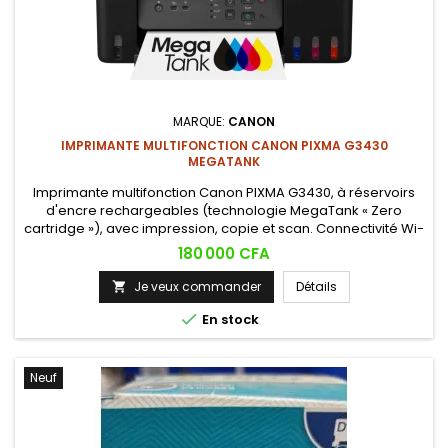
MARQUE:
CANON
IMPRIMANTE MULTIFONCTION CANON PIXMA G3430
MEGATANK
Imprimante multifonction Canon PIXMA G3430, à réservoirs
d'encre rechargeables (technologie MegaTank « Zero
cartridge »), avec impression, copie et scan. Connectivité Wi-
Fi pour impression sans fil depuis smartphone, tablette ou
Prix
180 000 CFA
ordinateur. Livrée avec 4 flacons d'encre standard offrant
jusqu'à 3100 pages en noir et 4400 pages en couleur.
Je veux commander
Détails


En stock
Neuf