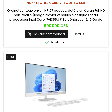
NON-TACTILE CORE I7 16GO/1TO SSD
Ordinateur tout-en-un HP 27 pouces, doté d'un écran Full HD
non-tactile (usage clavier et souris classique) et du
processeur Intel Core i7-1355U (13e génération), 16 Go de
RAM et 1 To de stockage SSD. Un poste puissant et élégant,
Prix
690 000 CFA
idéal pour la productivité et le multitâche exigeant.
Je veux commander
Détails


En stock
Neuf