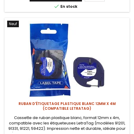

En stock
Neuf
RUBAN D'ÉTIQUETAGE PLASTIQUE BLANC 12MM X 4M
(COMPATIBLE LETRATAG)
Cassette de ruban plastique blanc, format 12mm x 4m,
compatible avec les étiqueteuses LetraTag (modèles 91201,
91331, 91221, 59422). Impression nette et durable, idéale pour
l'étiquetage de dossiers, câbles, boîtes de rangement et