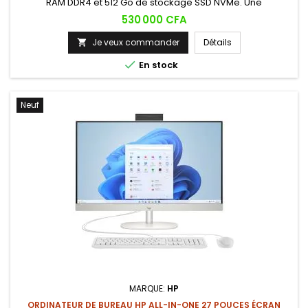
RAM DDR4 et 512 Go de stockage SSD NVMe. Une
configuration fiable et évolutive conçue pour les
Prix
530 000 CFA
environnements professionnels et les usages bureautiques
exigeants.
Je veux commander
Détails


En stock
Neuf
MARQUE:
HP
ORDINATEUR DE BUREAU HP ALL-IN-ONE 27 POUCES ÉCRAN