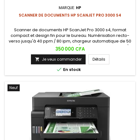
MARQUE:
HP
SCANNER DE DOCUMENTS HP SCANJET PRO 3000 S4
Scanner de documents HP ScanJet Pro 3000 s4, format
compact et design fin pour le bureau. Numérisation recto-
verso jusqu'à 40 ppm / 80 ipm, chargeur automatique de 50
feuilles et démarrage instantané (HP Instant-on Scanning).
Prix
350 000 CFA
Je veux commander
Détails


En stock
Neuf