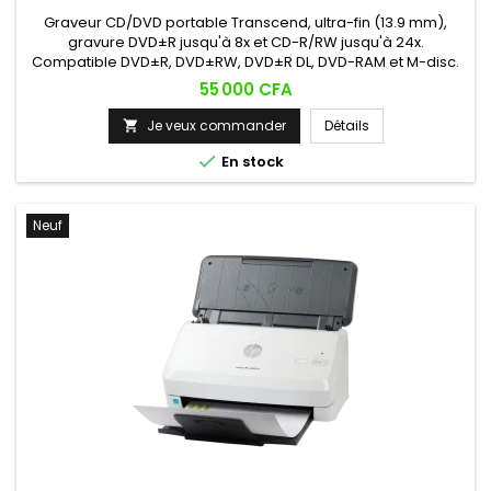
Graveur CD/DVD portable Transcend, ultra-fin (13.9 mm),
gravure DVD±R jusqu'à 8x et CD-R/RW jusqu'à 24x.
Compatible DVD±R, DVD±RW, DVD±R DL, DVD-RAM et M-disc.
Alimenté directement par USB, sans adaptateur externe,
Prix
55 000 CFA
idéal pour ordinateurs portables, netbooks et Ultrabooks
dépourvus de lecteur optique intégré.
Je veux commander
Détails


En stock
Neuf