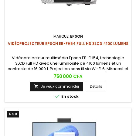
MARQUE:
EPSON
VIDÉOPROJECTEUR EPSON EB-FH54 FULL HD 3LCD 4100 LUMENS
Vidéoprojecteur multimédia Epson EB-FH54, technologie
3LCD Full HD avec une luminosité de 4100 lumens et un
contraste de 16 000:1. Projection sans fil via Wi-Fi 6, Miracast et
Apple AirPlay 2, pour des présentations professionnelles
Prix
750 000 CFA
nettes même en salle éclairée.
Je veux commander
Détails


En stock
Neuf