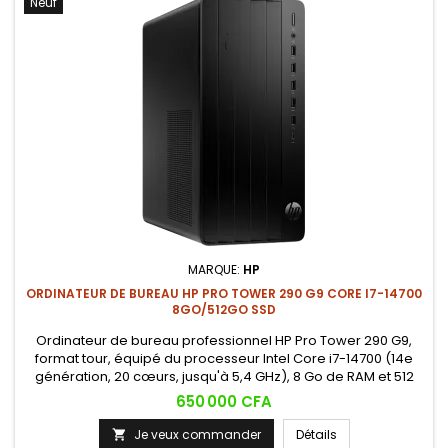
Neuf
MARQUE:
HP
ORDINATEUR DE BUREAU HP PRO TOWER 290 G9 CORE I7-14700
8GO/512GO SSD
Ordinateur de bureau professionnel HP Pro Tower 290 G9,
format tour, équipé du processeur Intel Core i7-14700 (14e
génération, 20 cœurs, jusqu'à 5,4 GHz), 8 Go de RAM et 512
Go de stockage SSD. Une configuration puissante et évolutive
Prix
650 000 CFA
conçue pour les charges de travail professionnelles
exigeantes.
Je veux commander
Détails
