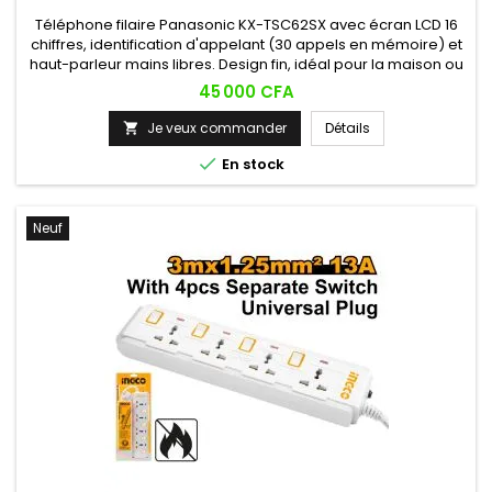
Téléphone filaire Panasonic KX-TSC62SX avec écran LCD 16
chiffres, identification d'appelant (30 appels en mémoire) et
haut-parleur mains libres. Design fin, idéal pour la maison ou
le bureau.
Prix
45 000 CFA
Je veux commander
Détails


En stock
Neuf