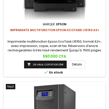
MARQUE:
EPSON
IMPRIMANTE MULTIFONCTION EPSON ECOTANK L15150 A3+
Imprimante multifonction Epson EcoTank L15150, format A3+,
avec impression, copie, scan et fax. Réservoirs d'encre
rechargeables à très haut rendement (jusqu'à 7500 pages
en noir, 6000 en couleur), impression recto-verso
Prix
590 000 CFA
automatique, connectivité Wi-Fi/Ethernet et écran tactile de
10.9 cm. Une solution économique et performante pour les
Je veux commander
Détails

besoins...

En stock
Neuf