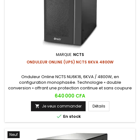
MARQUE:
NCTS
ONDULEUR ONLINE (UPS) NCTS 6KVA 4800W
Onduleur Online NCTS NU6K16, 6KVA / 4800W, en
configuration monophasée. Technologie « double
conversion » offrant une protection continue et sans coupure
contre les pannes de courant, surtensions et fluctuations,
Prix
640 000 CFA
avec correction active du facteur de puissance. Format tour,
idéal pour serveurs, équipements informatiques et matériel
Je veux commander
Détails

sensible.

En stock
Neuf