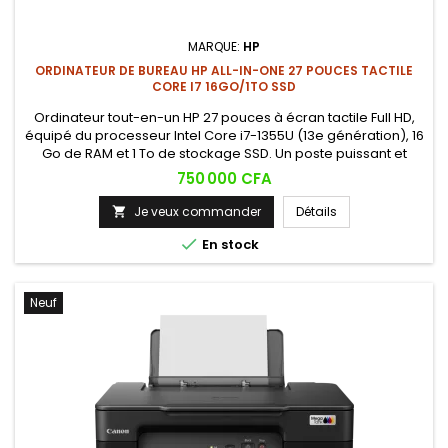
MARQUE:
HP
ORDINATEUR DE BUREAU HP ALL-IN-ONE 27 POUCES TACTILE
CORE I7 16GO/1TO SSD
Ordinateur tout-en-un HP 27 pouces à écran tactile Full HD,
équipé du processeur Intel Core i7-1355U (13e génération), 16
Go de RAM et 1 To de stockage SSD. Un poste puissant et
élégant, idéal pour la productivité, la création et le multitâche
Prix
750 000 CFA
exigeant.
Je veux commander
Détails


En stock
Neuf