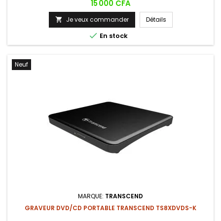
Prix
15 000 CFA
équipements de bureau.
Je veux commander
Détails


En stock
Neuf
MARQUE:
TRANSCEND
GRAVEUR DVD/CD PORTABLE TRANSCEND TS8XDVDS-K