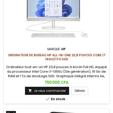
MARQUE:
HP
ORDINATEUR DE BUREAU HP ALL-IN-ONE 23,8 POUCES CORE I7
16GO/1TO SSD
Ordinateur tout-en-un HP 23,8 pouces à écran Full HD, équipé
du processeur Intel Core i7-1355U (13e génération), 16 Go de
RAM et 1 To de stockage SSD. Graphique intégré Intel Iris Xe,
caméra intégrée et connectivité complète pour un usage
Prix
750 000 CFA
professionnel comme personnel.
Je veux commander
Détails


En stock