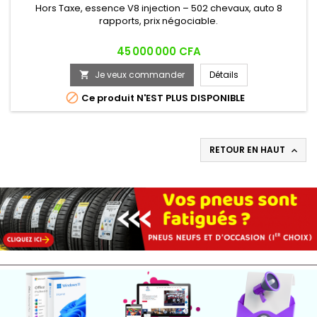
Hors Taxe, essence V8 injection – 502 chevaux, auto 8
rapports, prix négociable.
Prix
45 000 000 CFA
Je veux commander
Détails


Ce produit N'EST PLUS DISPONIBLE
RETOUR EN HAUT
