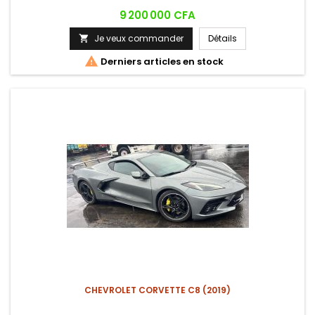
Prix
9 200 000 CFA
Je veux commander
Détails


Derniers articles en stock
CHEVROLET CORVETTE C8 (2019)