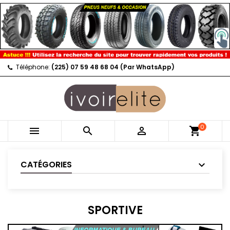
Téléphone:
(225) 07 59 48 68 04 (Par WhatsApp)
0



shopping_cart
CATÉGORIES
SPORTIVE