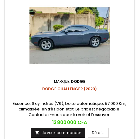
MARQUE:
DODGE
DODGE CHALLENGER (2020)
Essence, 6 cylindres (V6), boite automatique, 57.000 Km,
climatisée, en très bon état. Le prix est négociable.
Contactez-nous pour la voir et l’essayer.
Prix
13 800 000 CFA
Je veux commander
Détails
