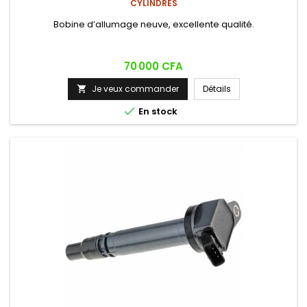
CYLINDRES
Bobine d’allumage neuve, excellente qualité.
Prix
70 000 CFA
Je veux commander
Détails


En stock