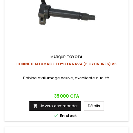
MARQUE:
TOYOTA
BOBINE D’ALLUMAGE TOYOTA RAV4 (6 CYLINDRES) V6
Bobine d’allumage neuve, excellente qualité.
Prix
35 000 CFA
Je veux commander
Détails


En stock