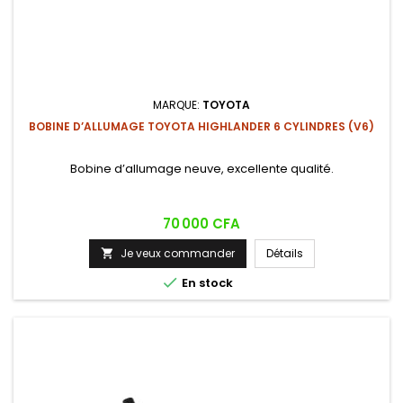
MARQUE:
TOYOTA
BOBINE D’ALLUMAGE TOYOTA HIGHLANDER 6 CYLINDRES (V6)
Bobine d’allumage neuve, excellente qualité.
Prix
70 000 CFA
Je veux commander
Détails


En stock