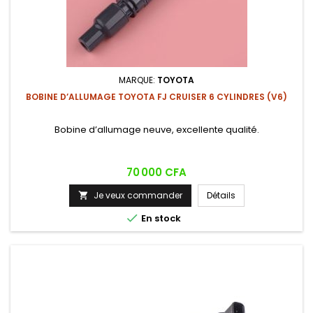
MARQUE:
TOYOTA
BOBINE D’ALLUMAGE TOYOTA FJ CRUISER 6 CYLINDRES (V6)
Bobine d’allumage neuve, excellente qualité.
Prix
70 000 CFA
Je veux commander
Détails


En stock