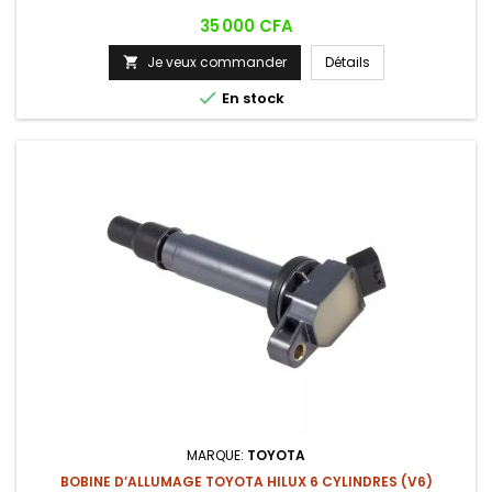
Prix
35 000 CFA
Je veux commander
Détails


En stock
MARQUE:
TOYOTA
BOBINE D’ALLUMAGE TOYOTA HILUX 6 CYLINDRES (V6)