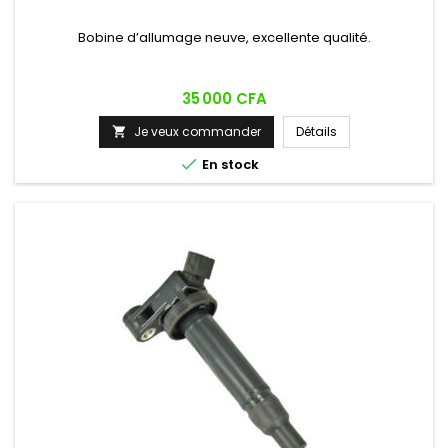
Bobine d’allumage neuve, excellente qualité.
Prix
35 000 CFA
Je veux commander
Détails


En stock