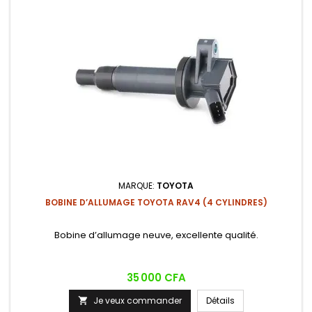
MARQUE:
TOYOTA
BOBINE D’ALLUMAGE TOYOTA RAV4 (4 CYLINDRES)
Bobine d’allumage neuve, excellente qualité.
Prix
35 000 CFA
Je veux commander
Détails
