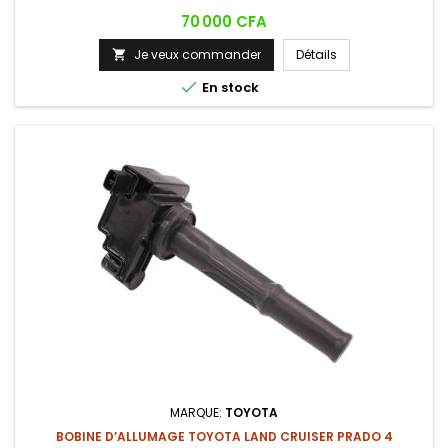
Prix
70 000 CFA
Je veux commander
Détails


En stock
MARQUE:
TOYOTA
BOBINE D’ALLUMAGE TOYOTA LAND CRUISER PRADO 4