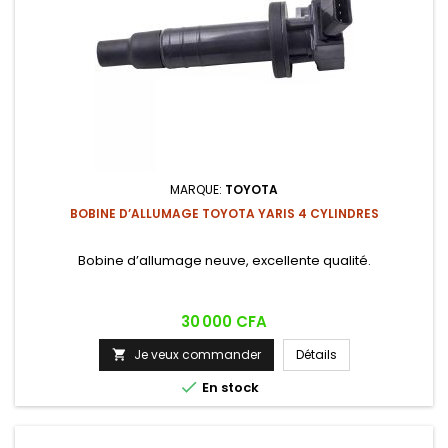
MARQUE:
TOYOTA
BOBINE D’ALLUMAGE TOYOTA YARIS 4 CYLINDRES
Bobine d’allumage neuve, excellente qualité.
Prix
30 000 CFA
Je veux commander
Détails


En stock