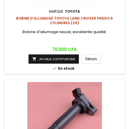
MARQUE:
TOYOTA
BOBINE D’ALLUMAGE TOYOTA LAND CRUISER PRADO 6
CYLINDRES (V6)
Bobine d’allumage neuve, excellente qualité.
Prix
70 000 CFA
Je veux commander
Détails


En stock