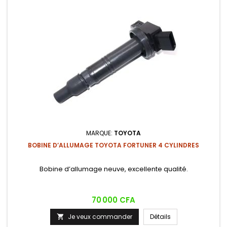
MARQUE:
TOYOTA
BOBINE D’ALLUMAGE TOYOTA FORTUNER 4 CYLINDRES
Bobine d’allumage neuve, excellente qualité.
Prix
70 000 CFA
Je veux commander
Détails
