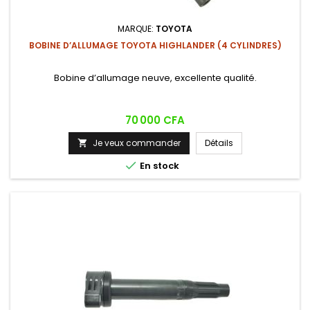
MARQUE:
TOYOTA
BOBINE D’ALLUMAGE TOYOTA HIGHLANDER (4 CYLINDRES)
Bobine d’allumage neuve, excellente qualité.
Prix
70 000 CFA
Je veux commander
Détails


En stock