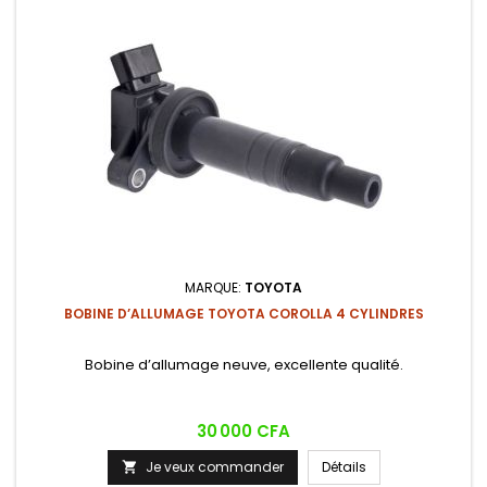
MARQUE:
TOYOTA
BOBINE D’ALLUMAGE TOYOTA COROLLA 4 CYLINDRES
Bobine d’allumage neuve, excellente qualité.
Prix
30 000 CFA
Je veux commander
Détails
