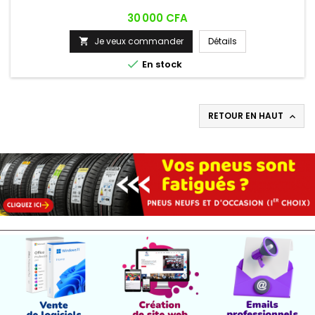
Prix
30 000 CFA
Je veux commander
Détails


En stock
RETOUR EN HAUT
