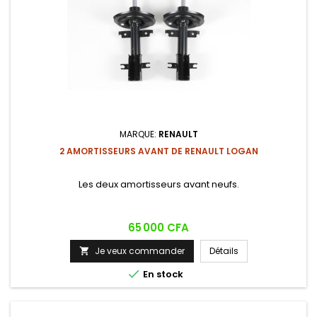
MARQUE:
RENAULT
2 AMORTISSEURS AVANT DE RENAULT LOGAN
Les deux amortisseurs avant neufs.
Prix
65 000 CFA
Je veux commander
Détails


En stock