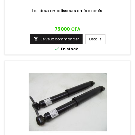
Les deux amortisseurs arrière neufs.
Prix
75 000 CFA
Je veux commander
Détails


En stock