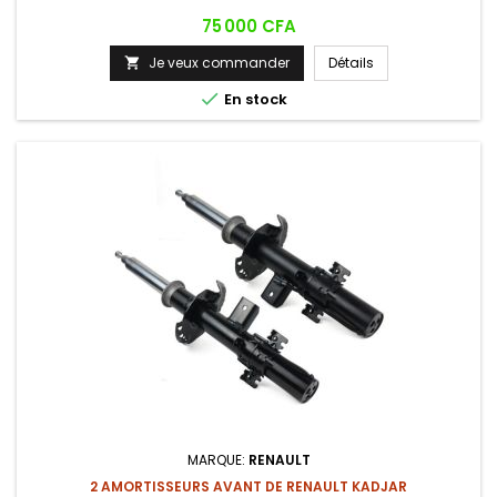
Prix
75 000 CFA
Je veux commander
Détails


En stock
MARQUE:
RENAULT
2 AMORTISSEURS AVANT DE RENAULT KADJAR