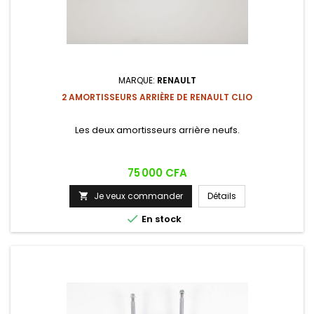
MARQUE:
RENAULT
2 AMORTISSEURS ARRIÈRE DE RENAULT CLIO
Les deux amortisseurs arrière neufs.
Prix
75 000 CFA
Je veux commander
Détails


En stock