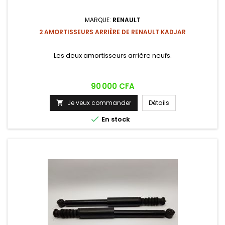
MARQUE:
RENAULT
2 AMORTISSEURS ARRIÈRE DE RENAULT KADJAR
Les deux amortisseurs arrière neufs.
Prix
90 000 CFA
Je veux commander
Détails


En stock