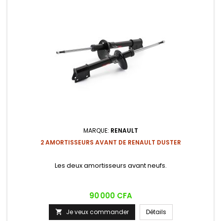
MARQUE:
RENAULT
2 AMORTISSEURS AVANT DE RENAULT DUSTER
Les deux amortisseurs avant neufs.
Prix
90 000 CFA
Je veux commander
Détails
