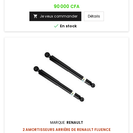
Prix
90 000 CFA
Je veux commander
Détails


En stock
MARQUE:
RENAULT
2 AMORTISSEURS ARRIÈRE DE RENAULT FLUENCE