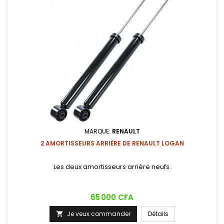
MARQUE:
RENAULT
2 AMORTISSEURS ARRIÈRE DE RENAULT LOGAN
Les deux amortisseurs arrière neufs.
Prix
65 000 CFA
Je veux commander
Détails
