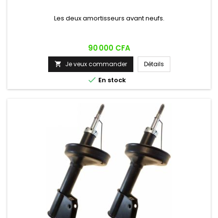
Les deux amortisseurs avant neufs.
Prix
90 000 CFA
Je veux commander
Détails


En stock