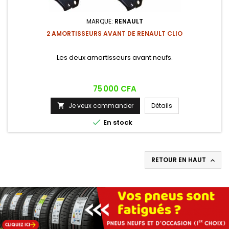
MARQUE:
RENAULT
2 AMORTISSEURS AVANT DE RENAULT CLIO
Les deux amortisseurs avant neufs.
Prix
75 000 CFA
Je veux commander
Détails


En stock
RETOUR EN HAUT
