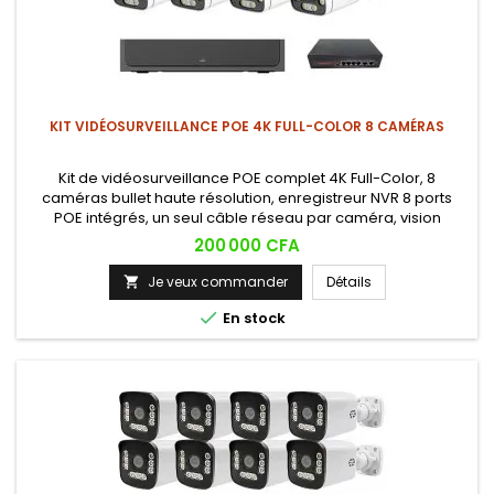
KIT VIDÉOSURVEILLANCE POE 4K FULL-COLOR 8 CAMÉRAS
Kit de vidéosurveillance POE complet 4K Full-Color, 8
caméras bullet haute résolution, enregistreur NVR 8 ports
POE intégrés, un seul câble réseau par caméra, vision
nocturne en couleur, détection de mouvement, visualisation
Prix
200 000 CFA
smartphone. Installation Plug &amp; Play.
Je veux commander
Détails


En stock