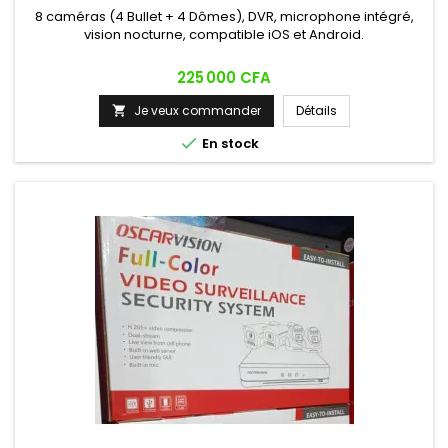
8 caméras (4 Bullet + 4 Dômes), DVR, microphone intégré,
vision nocturne, compatible iOS et Android.
Prix
225 000 CFA
Je veux commander
Détails


En stock