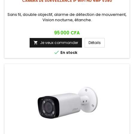
CAMÉRA DE SURVEILLANCE IP WIFI HD 4MP V380
Sans fil, double objectif, alarme de détection de mouvement,
Vision nocturne, étanche.
Prix
95 000 CFA
Je veux commander
Détails


En stock