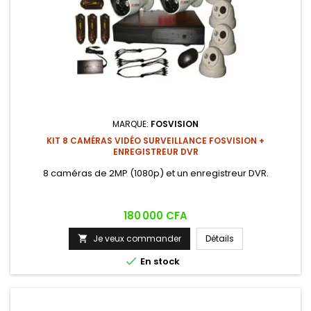
MARQUE:
FOSVISION
KIT 8 CAMÉRAS VIDÉO SURVEILLANCE FOSVISION +
ENREGISTREUR DVR
8 caméras de 2MP (1080p) et un enregistreur DVR.
Prix
180 000 CFA
Je veux commander
Détails


En stock