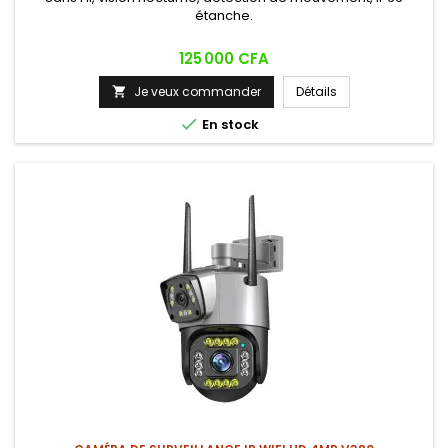
étanche.
Prix
125 000 CFA
Je veux commander
Détails


En stock