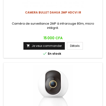
CAMERA BULLET DAHUA 2MP HDCVI IR
Caméra de surveillance 2MP à infrarouge 80m, micro
intégré.
Prix
15 000 CFA
Je veux commander
Détails


En stock