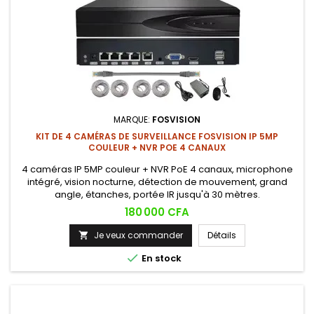
MARQUE:
FOSVISION
KIT DE 4 CAMÉRAS DE SURVEILLANCE FOSVISION IP 5MP
COULEUR + NVR POE 4 CANAUX
4 caméras IP 5MP couleur + NVR PoE 4 canaux, microphone
intégré, vision nocturne, détection de mouvement, grand
angle, étanches, portée IR jusqu'à 30 mètres.
Prix
180 000 CFA
Je veux commander
Détails


En stock