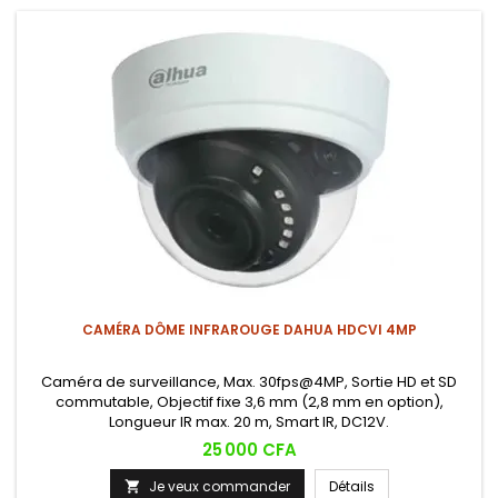
CAMÉRA DÔME INFRAROUGE DAHUA HDCVI 4MP
Caméra de surveillance, Max. 30fps@4MP, Sortie HD et SD
commutable, Objectif fixe 3,6 mm (2,8 mm en option),
Longueur IR max. 20 m, Smart IR, DC12V.
Prix
25 000 CFA
Je veux commander
Détails
