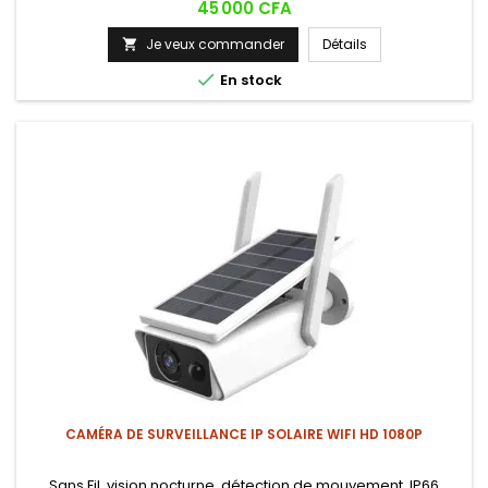
Prix
45 000 CFA
Je veux commander
Détails


En stock
CAMÉRA DE SURVEILLANCE IP SOLAIRE WIFI HD 1080P
Sans Fil, vision nocturne, détection de mouvement, IP66