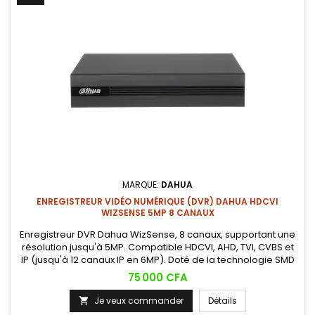
MARQUE:
DAHUA
ENREGISTREUR VIDÉO NUMÉRIQUE (DVR) DAHUA HDCVI
WIZSENSE 5MP 8 CANAUX
Enregistreur DVR Dahua WizSense, 8 canaux, supportant une
résolution jusqu'à 5MP. Compatible HDCVI, AHD, TVI, CVBS et
IP (jusqu'à 12 canaux IP en 6MP). Doté de la technologie SMD
Plus qui distingue intelligemment humains et véhicules pour
Prix
75 000 CFA
réduire les fausses alertes, et de la compression AI-
Coding/H.265+ pour optimiser le stockage.
Je veux commander
Détails
