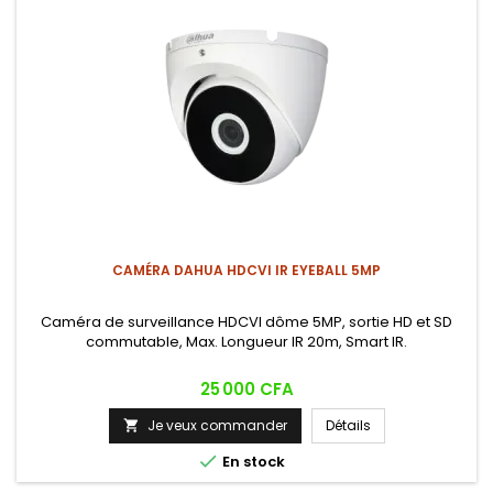
CAMÉRA DAHUA HDCVI IR EYEBALL 5MP
Caméra de surveillance HDCVI dôme 5MP, sortie HD et SD
commutable, Max. Longueur IR 20m, Smart IR.
Prix
25 000 CFA
Je veux commander
Détails


En stock