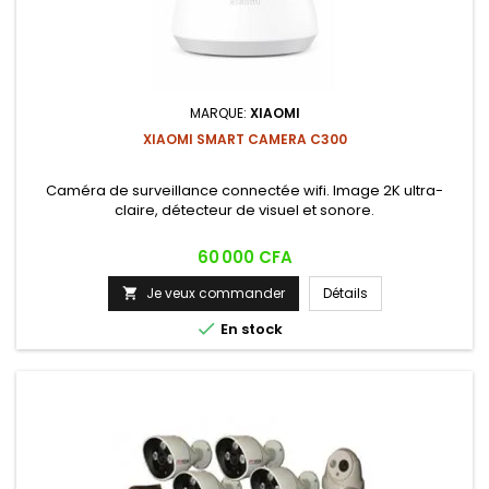
MARQUE:
XIAOMI
XIAOMI SMART CAMERA C300
Caméra de surveillance connectée wifi. Image 2K ultra-
claire, détecteur de visuel et sonore.
Prix
60 000 CFA
Je veux commander
Détails


En stock