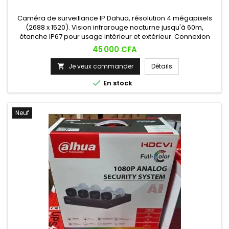
Caméra de surveillance IP Dahua, résolution 4 mégapixels
(2688 x 1520). Vision infrarouge nocturne jusqu'à 60m,
étanche IP67 pour usage intérieur et extérieur. Connexion
réseau permettant la visualisation à distance depuis
Prix
45 000 CFA
smartphone, PC ou Mac, avec encodage H.265 pour un gain
d'espace de stockage.
Je veux commander
Détails


En stock
Neuf