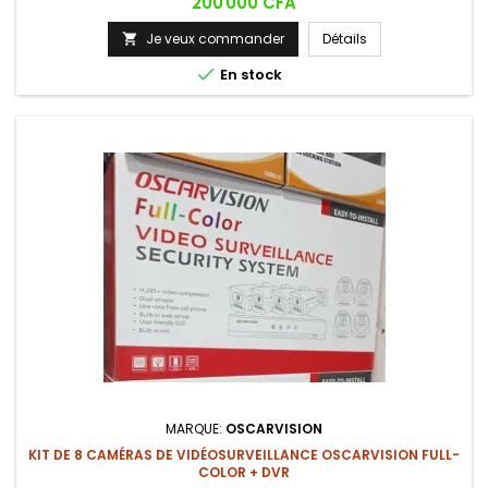
Prix
200 000 CFA
Je veux commander
Détails


En stock
MARQUE:
OSCARVISION
KIT DE 8 CAMÉRAS DE VIDÉOSURVEILLANCE OSCARVISION FULL-
COLOR + DVR