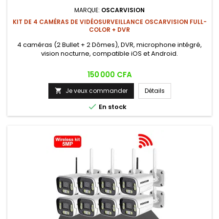
MARQUE:
OSCARVISION
KIT DE 4 CAMÉRAS DE VIDÉOSURVEILLANCE OSCARVISION FULL-
COLOR + DVR
4 caméras (2 Bullet + 2 Dômes), DVR, microphone intégré,
vision nocturne, compatible iOS et Android.
Prix
150 000 CFA
Je veux commander
Détails


En stock