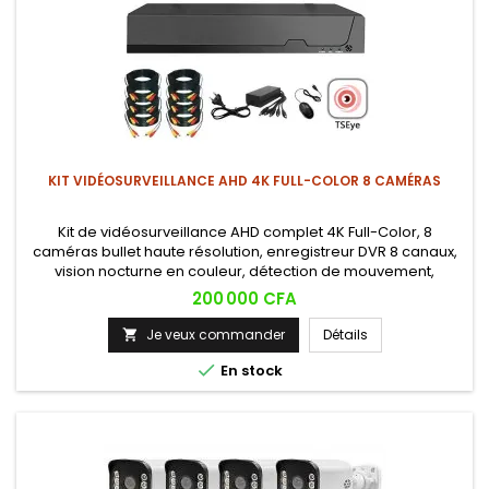
KIT VIDÉOSURVEILLANCE AHD 4K FULL-COLOR 8 CAMÉRAS
Kit de vidéosurveillance AHD complet 4K Full-Color, 8
caméras bullet haute résolution, enregistreur DVR 8 canaux,
vision nocturne en couleur, détection de mouvement,
visualisation en temps réel sur smartphone. Système facile à
Prix
200 000 CFA
installer et à utiliser.
Je veux commander
Détails


En stock