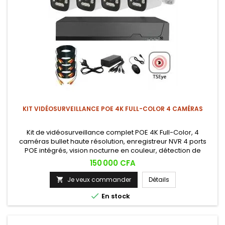
KIT VIDÉOSURVEILLANCE POE 4K FULL-COLOR 4 CAMÉRAS
Kit de vidéosurveillance complet POE 4K Full-Color, 4
caméras bullet haute résolution, enregistreur NVR 4 ports
POE intégrés, vision nocturne en couleur, détection de
mouvement, visualisation en temps réel sur smartphone.
Prix
150 000 CFA
Installation Plug &amp; Play facile et rapide.
Je veux commander
Détails


En stock