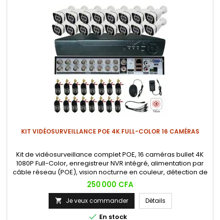
KIT VIDÉOSURVEILLANCE POE 4K FULL-COLOR 16 CAMÉRAS
Kit de vidéosurveillance complet POE, 16 caméras bullet 4K
1080P Full-Color, enregistreur NVR intégré, alimentation par
câble réseau (POE), vision nocturne en couleur, détection de
mouvement, visualisation et alertes en temps réel sur
Prix
250 000 CFA
smartphone.
Je veux commander
Détails


En stock