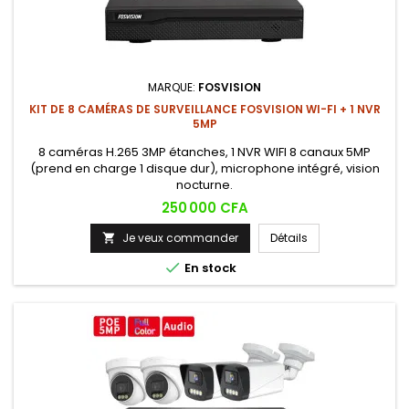
MARQUE:
FOSVISION
KIT DE 8 CAMÉRAS DE SURVEILLANCE FOSVISION WI-FI + 1 NVR
5MP
8 caméras H.265 3MP étanches, 1 NVR WIFI 8 canaux 5MP
(prend en charge 1 disque dur), microphone intégré, vision
nocturne.
Prix
250 000 CFA
Je veux commander
Détails


En stock