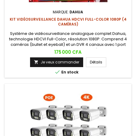
MARQUE:
DAHUA
KIT VIDÉOSURVEILLANCE DAHUA HDCVI FULL-COLOR 1080P (4
CAMÉRAS)
Système de vidéosurveillance analogique complet Dahua,
technologie HDCVI Full-Color, résolution 1080P. Comprend 4
caméras (bullet et eyeball) et un DVR 4 canaux avec 1 port
SATA. Vision couleur jour et nuit grâce à l'IA intégrée.
Prix
175 000 CFA
Je veux commander
Détails


En stock