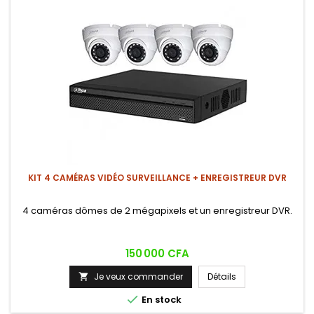
KIT 4 CAMÉRAS VIDÉO SURVEILLANCE + ENREGISTREUR DVR
4 caméras dômes de 2 mégapixels et un enregistreur DVR.
Prix
150 000 CFA
Je veux commander
Détails


En stock