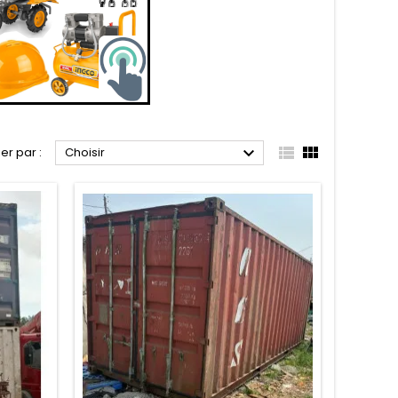



ier par :
Choisir