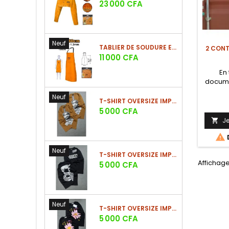
Prix
23 000 CFA
Neuf
TABLIER DE SOUDURE EN CUIR DE VACHETTE 90X60 CM - RÉSISTANT AU FEU
2 CONT
Prix
11 000 CFA
En 
documen
Neuf
T-SHIRT OVERSIZE IMPRIMÉ STREETWEAR
Prix
5 000 CFA
J


Neuf
T-SHIRT OVERSIZE IMPRIMÉ STREETWEAR
Affichage
Prix
5 000 CFA
Neuf
T-SHIRT OVERSIZE IMPRIMÉ STREETWEAR
Prix
5 000 CFA