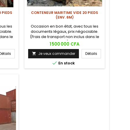
 PIEDS
CONTENEUR MARITIME VIDE 20 PIEDS
(ENV. 6M)
ous les
Occasion en bon état, avec tous les
ciable.
documents légaux, prix négociable.
 dans le
(Frais de transport non inclus dans le
prix).
Prix
1 500 000 CFA
Détails
Je veux commander
Détails


En stock