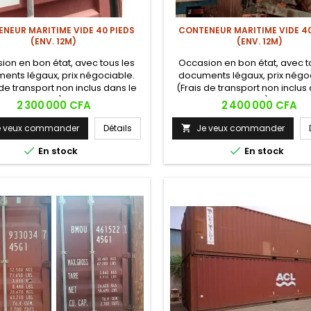
NEUR MARITIME VIDE 40 PIEDS
CONTENEUR MARITIME VIDE 40
(ENV. 12M)
(ENV. 12M)
ion en bon état, avec tous les
Occasion en bon état, avec t
ents légaux, prix négociable.
documents légaux, prix négo
 de transport non inclus dans le
(Frais de transport non inclus
prix).
prix).
Prix
Prix
2 300 000 CFA
2 400 000 CFA
e veux commander
Détails
Je veux commander



En stock
En stock