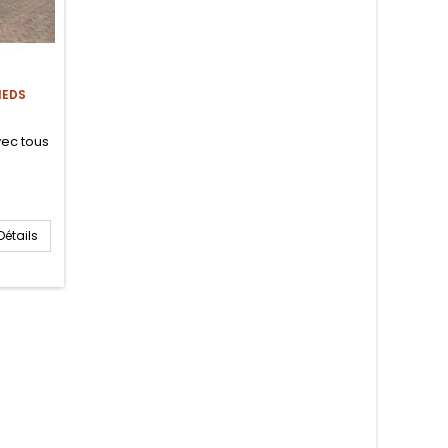
IEDS
vec tous
Détails