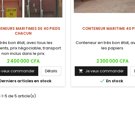
ENEURS MARITIMES DE 40 PIEDS
CONTENEUR MARITIME 40 P
CHACUN
très bon état, avec tous les
Conteneur en très bon état, a
ts, prix négociable, transport
les papiers.
non inclus dans le prix.
Prix
Prix
2 400 000 CFA
2 300 000 CFA
e veux commander
Détails
Je veux commander


Derniers articles en stock
En stock
 1-5 de 5 article(s)