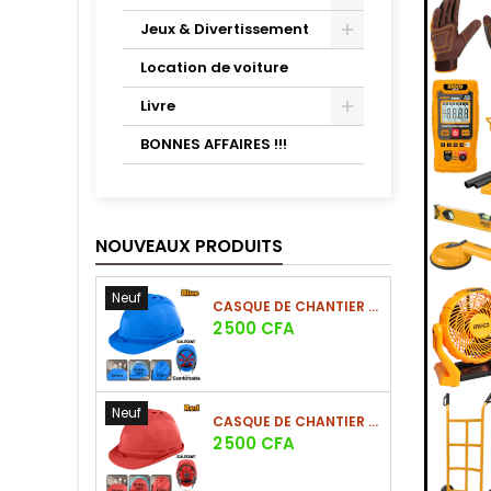
Jeux & Divertissement
Location de voiture
Livre
BONNES AFFAIRES !!!
NOUVEAUX PRODUITS
Neuf
CASQUE DE CHANTIER BLEU EN PE 380G
Prix
2 500 CFA
Neuf
CASQUE DE CHANTIER ROUGE EN PE 380G
Prix
2 500 CFA