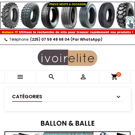
Téléphone:
(225) 07 59 48 68 04 (Par WhatsApp)
0



shopping_cart
CATÉGORIES
BALLON & BALLE