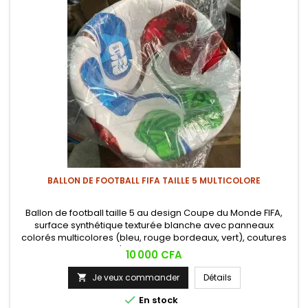
BALLON DE FOOTBALL FIFA TAILLE 5 MULTICOLORE
Ballon de football taille 5 au design Coupe du Monde FIFA,
surface synthétique texturée blanche avec panneaux
colorés multicolores (bleu, rouge bordeaux, vert), coutures
solides. Idéal pour l'entraînement, les matchs de loisir.
Prix
10 000 CFA
Je veux commander
Détails


En stock