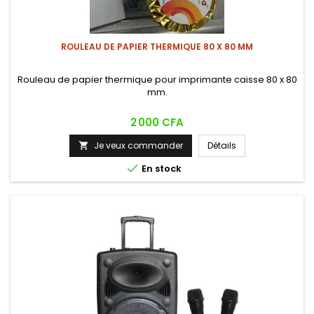
ROULEAU DE PAPIER THERMIQUE 80 X 80 MM
Rouleau de papier thermique pour imprimante caisse 80 x 80
mm.
Prix
2 000 CFA
Je veux commander
Détails


En stock