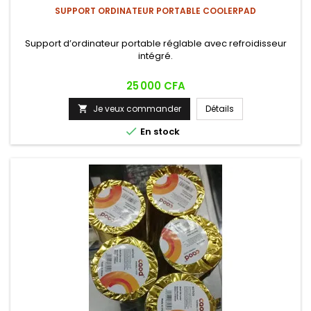
SUPPORT ORDINATEUR PORTABLE COOLERPAD
Support d’ordinateur portable réglable avec refroidisseur
intégré.
Prix
25 000 CFA
Je veux commander
Détails


En stock