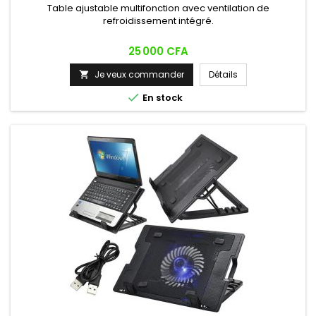
Table ajustable multifonction avec ventilation de
refroidissement intégré.
Prix
25 000 CFA
Je veux commander
Détails


En stock