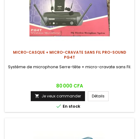
MICRO-CASQUE + MICRO-CRAVATE SANS FIL PRO-SOUND
PG4T
Système de microphone Serre-tête + micro-cravate sans Fil.
Prix
80 000 CFA
Je veux commander
Détails


En stock