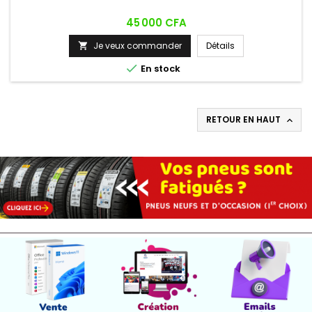
Prix
45 000 CFA
Je veux commander
Détails


En stock
RETOUR EN HAUT
