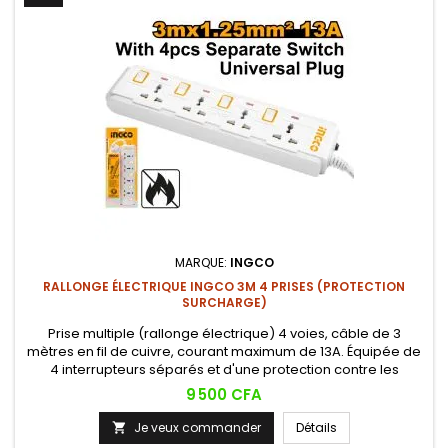
MARQUE:
INGCO
RALLONGE ÉLECTRIQUE INGCO 3M 4 PRISES (PROTECTION
SURCHARGE)
Prise multiple (rallonge électrique) 4 voies, câble de 3
mètres en fil de cuivre, courant maximum de 13A. Équipée de
4 interrupteurs séparés et d'une protection contre les
surcharges, en matériau ignifuge pour plus de sécurité.
Prix
9 500 CFA
Je veux commander
Détails
