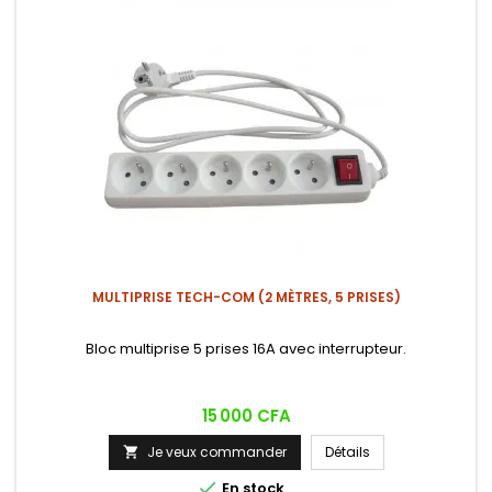
MULTIPRISE TECH-COM (2 MÈTRES, 5 PRISES)
Bloc multiprise 5 prises 16A avec interrupteur.
Prix
15 000 CFA
Je veux commander
Détails


En stock