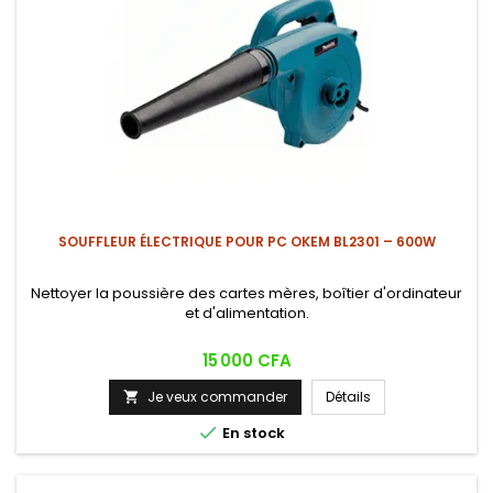
SOUFFLEUR ÉLECTRIQUE POUR PC OKEM BL2301 – 600W
Nettoyer la poussière des cartes mères, boîtier d'ordinateur
et d'alimentation.
Prix
15 000 CFA
Je veux commander
Détails


En stock