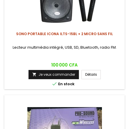
SONO PORTABLE ICONA ILTS-15BL + 2 MICRO SANS FIL
Lecteur multimédia intégré, USB, SD, Bluetooth, radio FM.
Prix
100 000 CFA
Je veux commander
Détails


En stock