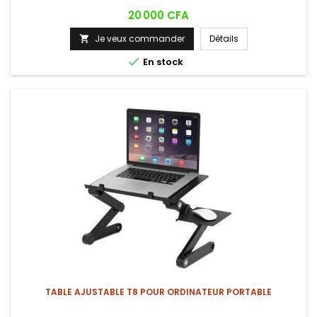
Prix
20 000 CFA
Je veux commander
Détails


En stock
TABLE AJUSTABLE T8 POUR ORDINATEUR PORTABLE