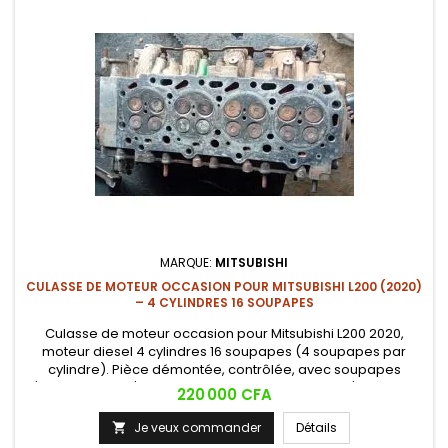
MARQUE:
MITSUBISHI
CULASSE DE MOTEUR OCCASION POUR MITSUBISHI L200 (2020)
– 4 CYLINDRES 16 SOUPAPES
Culasse de moteur occasion pour Mitsubishi L200 2020,
moteur diesel 4 cylindres 16 soupapes (4 soupapes par
cylindre). Pièce démontée, contrôlée, avec soupapes
d'admission et d'échappement présentes. Face d'appui joint
Prix
220 000 CFA
de culasse visible sur image 2. Solution de remplacement
économique fiable pour remise en état de votre moteur L200
Je veux commander
Détails

2020.