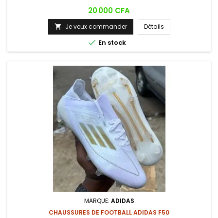
Prix
20 000 CFA
Je veux commander
Détails


En stock
MARQUE:
ADIDAS
CHAUSSURES DE FOOTBALL ADIDAS F50