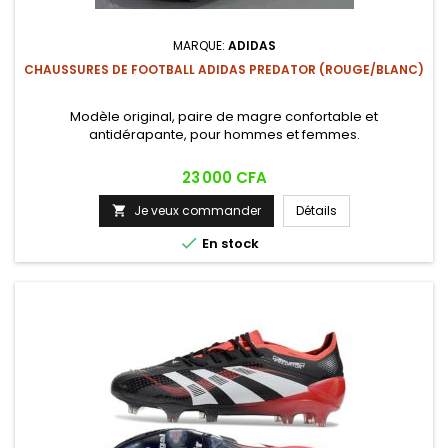
MARQUE:
ADIDAS
CHAUSSURES DE FOOTBALL ADIDAS PREDATOR (ROUGE/BLANC)
Modèle original, paire de magre confortable et
antidérapante, pour hommes et femmes.
Prix
23 000 CFA
Je veux commander
Détails


En stock