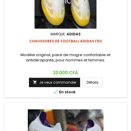
MARQUE:
ADIDAS
CHAUSSURES DE FOOTBALL ADIDAS F50
Modèle original, paire de magre confortable et
antidérapante, pour hommes et femmes.
Prix
20 000 CFA
Je veux commander
Détails


En stock