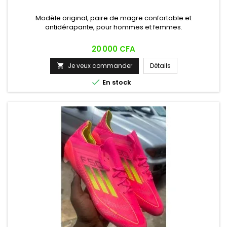
Modèle original, paire de magre confortable et
antidérapante, pour hommes et femmes.
Prix
20 000 CFA
Je veux commander
Détails


En stock