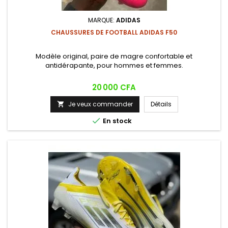
MARQUE:
ADIDAS
CHAUSSURES DE FOOTBALL ADIDAS F50
Modèle original, paire de magre confortable et
antidérapante, pour hommes et femmes.
Prix
20 000 CFA
Je veux commander
Détails


En stock