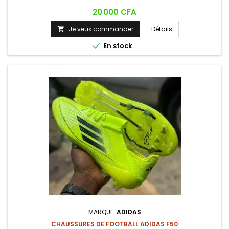
Prix
20 000 CFA
Je veux commander
Détails


En stock
MARQUE:
ADIDAS
CHAUSSURES DE FOOTBALL ADIDAS F50