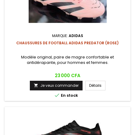
MARQUE:
ADIDAS
CHAUSSURES DE FOOTBALL ADIDAS PREDATOR (ROSE)
Modèle original, paire de magre confortable et
antidérapante, pour hommes et femmes.
Prix
23 000 CFA
Je veux commander
Détails


En stock