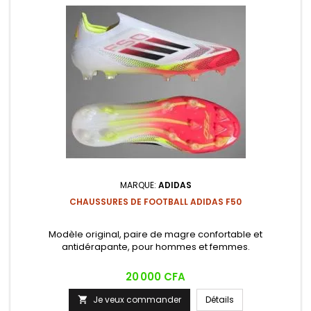
MARQUE:
ADIDAS
CHAUSSURES DE FOOTBALL ADIDAS F50
Modèle original, paire de magre confortable et
antidérapante, pour hommes et femmes.
Prix
20 000 CFA
Je veux commander
Détails
