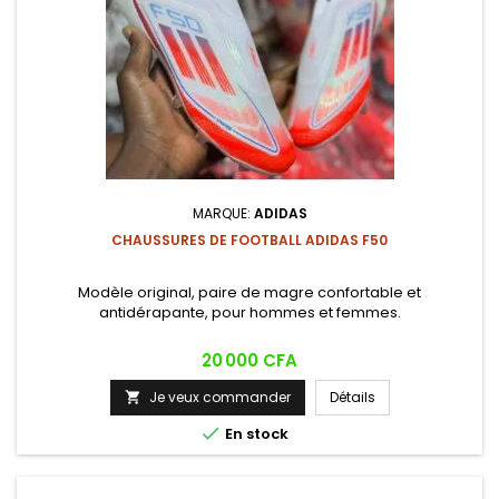
MARQUE:
ADIDAS
CHAUSSURES DE FOOTBALL ADIDAS F50
Modèle original, paire de magre confortable et
antidérapante, pour hommes et femmes.
Prix
20 000 CFA
Je veux commander
Détails


En stock