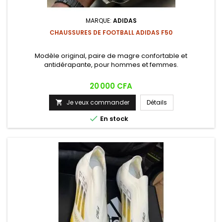
MARQUE:
ADIDAS
CHAUSSURES DE FOOTBALL ADIDAS F50
Modèle original, paire de magre confortable et
antidérapante, pour hommes et femmes.
Prix
20 000 CFA
Je veux commander
Détails


En stock