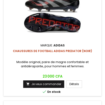
MARQUE:
ADIDAS
CHAUSSURES DE FOOTBALL ADIDAS PREDATOR (NOIR)
Modèle original, paire de magre confortable et
antidérapante, pour hommes et femmes.
Prix
23 000 CFA
Je veux commander
Détails


En stock