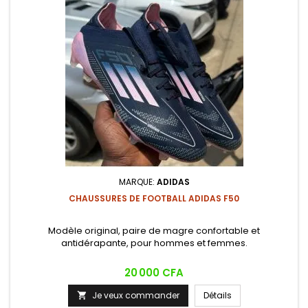
MARQUE:
ADIDAS
CHAUSSURES DE FOOTBALL ADIDAS F50
Modèle original, paire de magre confortable et
antidérapante, pour hommes et femmes.
Prix
20 000 CFA
Je veux commander
Détails
