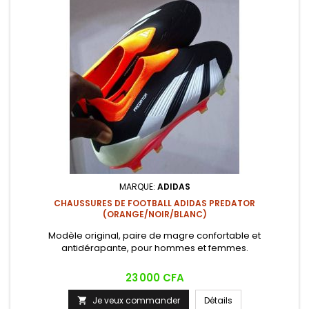
MARQUE:
ADIDAS
CHAUSSURES DE FOOTBALL ADIDAS PREDATOR
(ORANGE/NOIR/BLANC)
Modèle original, paire de magre confortable et
antidérapante, pour hommes et femmes.
Prix
23 000 CFA
Je veux commander
Détails
