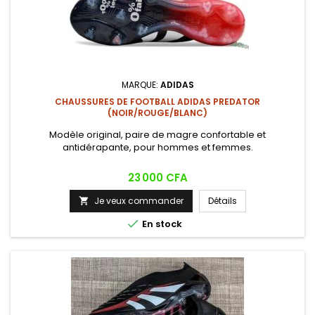
MARQUE:
ADIDAS
CHAUSSURES DE FOOTBALL ADIDAS PREDATOR
(NOIR/ROUGE/BLANC)
Modèle original, paire de magre confortable et
antidérapante, pour hommes et femmes.
Prix
23 000 CFA
Je veux commander
Détails


En stock