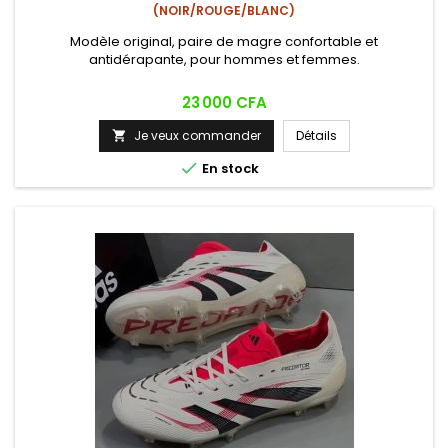
(NOIR/ROUGE/BLANC)
Modèle original, paire de magre confortable et
antidérapante, pour hommes et femmes.
Prix
23 000 CFA
Je veux commander
Détails


En stock