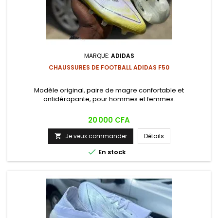
MARQUE:
ADIDAS
CHAUSSURES DE FOOTBALL ADIDAS F50
Modèle original, paire de magre confortable et
antidérapante, pour hommes et femmes.
Prix
20 000 CFA
Je veux commander
Détails


En stock