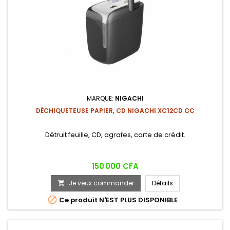
MARQUE:
NIGACHI
DÉCHIQUETEUSE PAPIER, CD NIGACHI XC12CD CC
Détruit feuille, CD, agrafes, carte de crédit.
Prix
150 000 CFA
Je veux commander
Détails


Ce produit N'EST PLUS DISPONIBLE