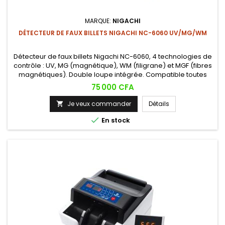
MARQUE:
NIGACHI
DÉTECTEUR DE FAUX BILLETS NIGACHI NC-6060 UV/MG/WM
Détecteur de faux billets Nigachi NC-6060, 4 technologies de
contrôle : UV, MG (magnétique), WM (filigrane) et MGF (fibres
magnétiques). Double loupe intégrée. Compatible toutes
devises, certifié CE. Idéal pour caisses, commerces et
Prix
75 000 CFA
banques.
Je veux commander
Détails


En stock