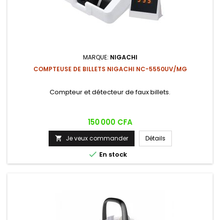
MARQUE:
NIGACHI
COMPTEUSE DE BILLETS NIGACHI NC-5550UV/MG
Compteur et détecteur de faux billets.
Prix
150 000 CFA
Je veux commander
Détails


En stock