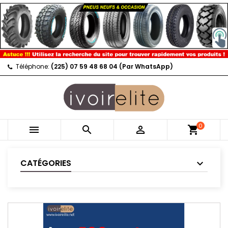
Téléphone:
(225) 07 59 48 68 04 (Par WhatsApp)
0



shopping_cart
CATÉGORIES