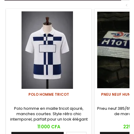
<
POLO HOMME TRICOT
PNEU NEUF HUNTE
Polo homme en maille tricot ajouré,
Pneu neuf 385/65 R2
manches courtes. Style rétro chic
de marque
intemporel, parfait pour un look élégant
et décontracté.
Prix
Prix
11 000 CFA
225 