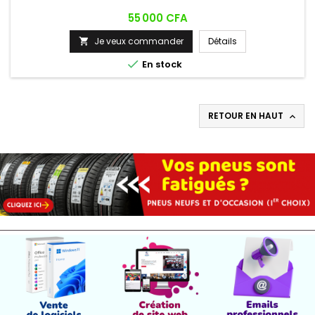
Prix
55 000 CFA
Je veux commander
Détails


En stock
RETOUR EN HAUT
