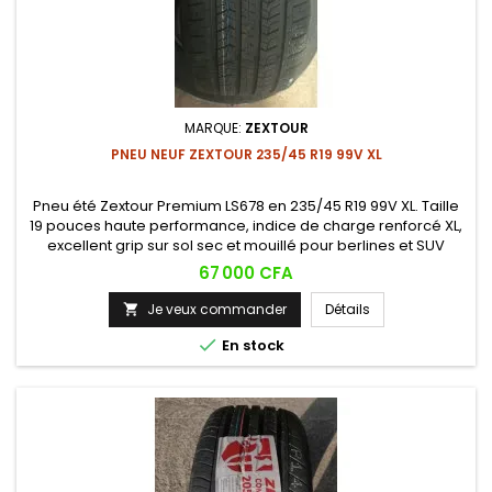
MARQUE:
ZEXTOUR
PNEU NEUF ZEXTOUR 235/45 R19 99V XL
Pneu été Zextour Premium LS678 en 235/45 R19 99V XL. Taille
19 pouces haute performance, indice de charge renforcé XL,
excellent grip sur sol sec et mouillé pour berlines et SUV
compacts.
Prix
67 000 CFA
Je veux commander
Détails


En stock