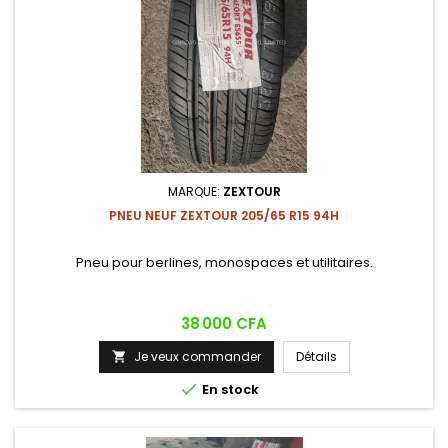
MARQUE:
ZEXTOUR
PNEU NEUF ZEXTOUR 205/65 R15 94H
Pneu pour berlines, monospaces et utilitaires.
Prix
38 000 CFA
Je veux commander
Détails


En stock