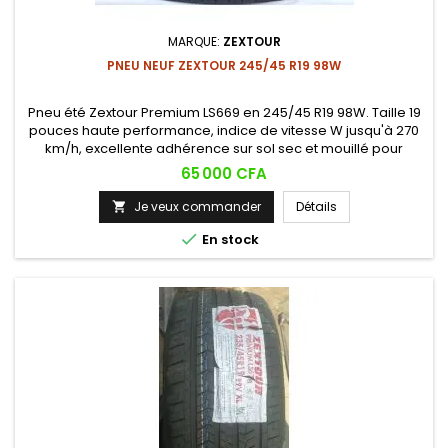
MARQUE:
ZEXTOUR
PNEU NEUF ZEXTOUR 245/45 R19 98W
Pneu été Zextour Premium LS669 en 245/45 R19 98W. Taille 19
pouces haute performance, indice de vitesse W jusqu'à 270
km/h, excellente adhérence sur sol sec et mouillé pour
berlines premium et SUV compacts.
Prix
65 000 CFA
Je veux commander
Détails


En stock