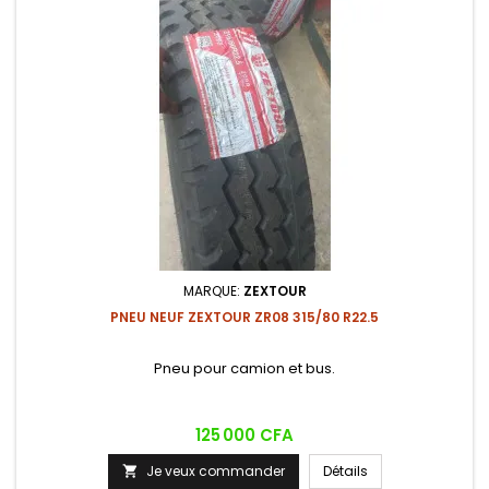
MARQUE:
ZEXTOUR
PNEU NEUF ZEXTOUR ZR08 315/80 R22.5
Pneu pour camion et bus.
Prix
125 000 CFA
Je veux commander
Détails
