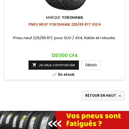
MARQUE:
YOKOHAMA
PNEU NEUF YOKOHAMA 225/65 R17 102 H
Pneu neuf 225/65 R17, pour SUV / 4X4, fiable et robuste.
Prix
120 000 CFA
Je veux commander
Détails


En stock
RETOUR EN HAUT
