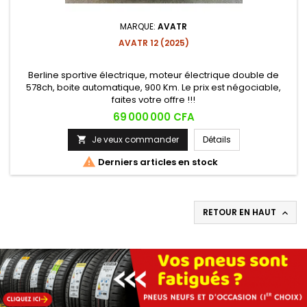
MARQUE:
AVATR
AVATR 12 (2025)
Berline sportive électrique, moteur électrique double de
578ch, boite automatique, 900 Km. Le prix est négociable,
faites votre offre !!!
Prix
69 000 000 CFA
Je veux commander
Détails


Derniers articles en stock
RETOUR EN HAUT
