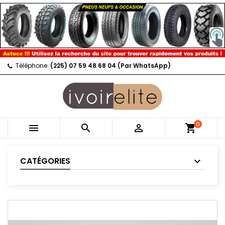
Téléphone:
(225) 07 59 48 68 04 (Par WhatsApp)
0



shopping_cart
CATÉGORIES