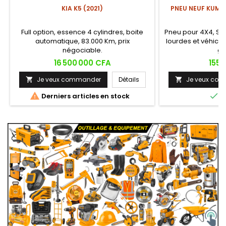
KIA K5 (2021)
PNEU NEUF KUMHO
Full option, essence 4 cylindres, boite
Pneu pour 4X4, SUV
automatique, 83.000 Km, prix
lourdes et véhicul
négociable.
g
Prix
Prix
16 500 000 CFA
155 
Je veux commander
Détails
Je veux co




Derniers articles en stock
E