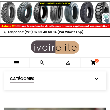
Téléphone:
(225) 07 59 48 68 04 (Par WhatsApp)
0



shopping_cart
CATÉGORIES