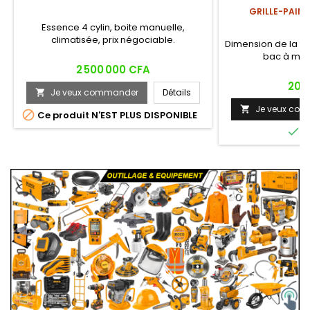
GRILLE-PAIN 
Essence 4 cylin, boite manuelle,
climatisée, prix négociable.
Dimension de la fe
bac à mie
Prix
2 500 000 CFA
Prix
20 
Je veux commander
Détails

Je veux co


Ce produit N'EST PLUS DISPONIBLE

E