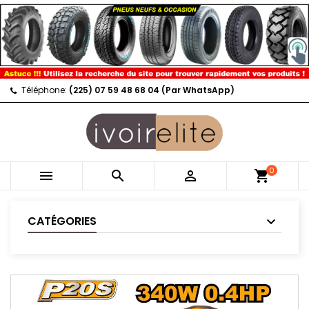
Téléphone:
(225) 07 59 48 68 04 (Par WhatsApp)
0



shopping_cart
CATÉGORIES