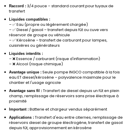
3/4 pouce – standard courant pour tuyaux de
Raccord :
transfert
Liquides compatibles :
–
Eau (propre ou légèrement chargée)
✅
–
Diesel / gasoil – transfert depuis fût ou cuve vers
✅
réservoir de groupe ou véhicule
–
Kérosène – transfert de carburant pour lampes,
✅
cuisinières ou générateurs
Liquides interdits :
–
Essence / carburant (risque d'inflammation)
❌
–
Alcool (risque chimique)
❌
Seule pompe INGCO compatible à la fois
Avantage unique :
eau ET diesel/kérosène – polyvalence maximale pour le
chantier et l'usage agricole
Transfert de diesel depuis un fût en plein
Avantage sans fil :
champ, remplissage de réservoirs sans prise électrique à
proximité
Batterie et chargeur vendus séparément
Important :
Transfert d'eau entre citernes, remplissage de
Applications :
réservoirs diesel de groupe électrogène, transfert de gasoil
depuis fût, approvisionnement en kérosène