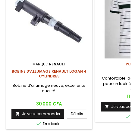
MARQUE:
RENAULT
POL
BOBINE D’ALLUMAGE RENAULT LOGAN 4
CYLINDRES
Confortable, doux
pour un look à l
Bobine d’allumage neuve, excellente
él
qualité.
Prix
11 
Prix
30 000 CFA
Je veux co

Je veux commander
Détails


E

En stock