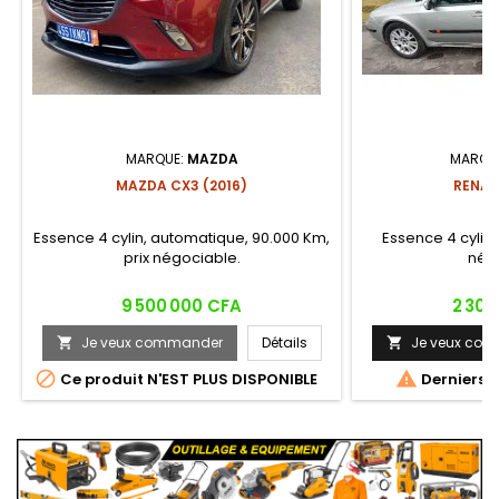
MARQUE:
MAZDA
MARQU
MAZDA CX3 (2016)
RENAU
Essence 4 cylin, automatique, 90.000 Km,
Essence 4 cylin,
prix négociable.
nég
Prix
Prix
9 500 000 CFA
2 300
Je veux commander
Détails
Je veux co




Ce produit N'EST PLUS DISPONIBLE
Derniers a