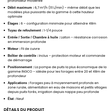
profondeur modérée
6,7 m³/h (111 L/min) – même débit que les
Débit maximum :
modèles plus puissants de la gamme à cette hauteur
optimale
6 – configuration minimale pour atteindre 48m
Étages :
1-1/4 pouce
Tuyau de refoulement :
Laiton – résistance corrosion
Entrée / Sortie / Chambre à huile :
en immersion profonde
Fil de cuivre
Moteur :
Inclus – protection moteur et commande
Boîtier de contrôle :
de démarrage
La pompe de puits la plus économique de la
Positionnement :
gamme INGCO – idéale pour les forages entre 20 et 48m de
profondeur
Forages peu à moyennement profonds en
Applications :
zone rurale, alimentation en eau de maisons et petits villages
depuis puits forés, irrigation depuis nappe peu profonde
Neuf
État :
DÉTAILS DU PRODUIT