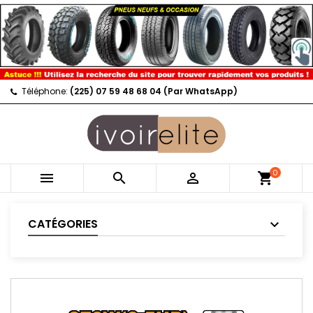
Téléphone:
(225) 07 59 48 68 04 (Par WhatsApp)
0



shopping_cart
CATÉGORIES