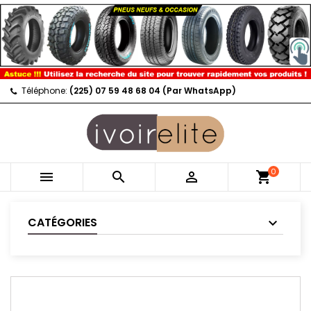
Téléphone:
(225) 07 59 48 68 04 (Par WhatsApp)
0



shopping_cart
CATÉGORIES