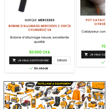
MARQUE:
MERCEDES
POT CATALYTI
CITROËN 
BOBINE D’ALLUMAGE MERCEDES C 300 (6
CYLINDRES) V6
Catalyseur compa
qu
Bobine d’allumage neuve, excellente
qualité.
Prix
70 
Prix
50 000 CFA
Je veux co

Je veux commander
Détails


E

En stock