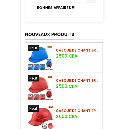
BONNES AFFAIRES !!!
NOUVEAUX PRODUITS
Neuf
CASQUE DE CHANTIER BLEU EN PE 380G
Prix
2 500 CFA
Neuf
CASQUE DE CHANTIER ROUGE EN PE 380G
Prix
2 500 CFA
Neuf
CASQUE DE CHANTIER ROUGE EN PE 330G - NOUVEAU MODÈLE
Prix
2 500 CFA