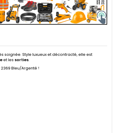
ès soignée. Style luxueux et décontracté, elle est
re
et les
sorties
.
 2369 Bleu/Argenté !