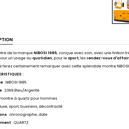
PTION
ntre de la marque
NIBOSI 1985
, conçue avec soin, avec une finition tr
 pour un usage au
quotidien
, pour le
sport
, les
rendez-vous d'affai
s ferez certainement remarquer avec cette splendide montre NIBOSI
RISTIQUES :
ue
:
NIBOSI 1985
e
: 2369 Bleu/Argenté
 montre à quartz pour hommes
 luxe, sport, business, décontracté
ions
: chronographe, date
ement
: QUARTZ