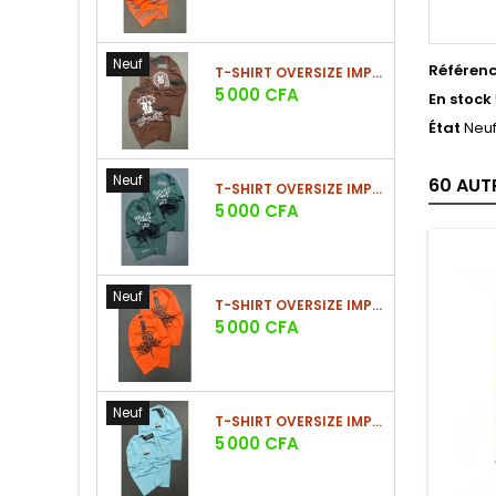
Neuf
Référen
T-SHIRT OVERSIZE IMPRIMÉ STREETWEAR
Prix
5 000 CFA
En stock
État
Neu
Neuf
60 AUT
T-SHIRT OVERSIZE IMPRIMÉ STREETWEAR
Prix
5 000 CFA
Neuf
T-SHIRT OVERSIZE IMPRIMÉ STREETWEAR
Prix
5 000 CFA
Neuf
T-SHIRT OVERSIZE IMPRIMÉ STREETWEAR
Prix
5 000 CFA