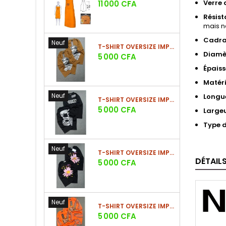
Prix
Verre 
11 000 CFA
Résist
mais n
Cadra
Neuf
T-SHIRT OVERSIZE IMPRIMÉ STREETWEAR
Diamè
Prix
5 000 CFA
Épaiss
Matéri
Neuf
Longue
T-SHIRT OVERSIZE IMPRIMÉ STREETWEAR
Prix
5 000 CFA
Largeu
Type d
Neuf
T-SHIRT OVERSIZE IMPRIMÉ STREETWEAR
DÉTAIL
Prix
5 000 CFA
Neuf
T-SHIRT OVERSIZE IMPRIMÉ STREETWEAR
Prix
5 000 CFA