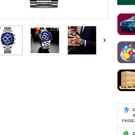

A
PASSE