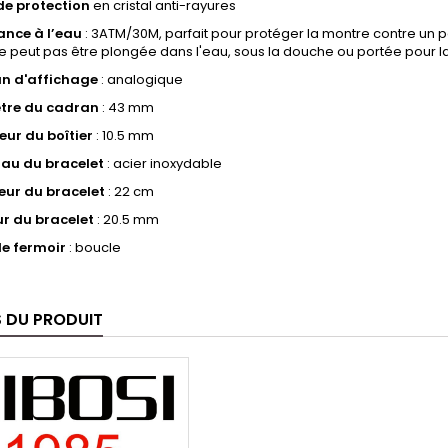
de protection
en cristal anti-rayures
ance à l’eau
:
3ATM/30M, parfait pour protéger la montre contre un p
e peut pas être plongée dans l'eau, sous la douche ou portée pour la
n d'affichage
: analogique
tre du cadran
: 43 mm
eur du boîtier
: 10.5 mm
au du bracelet
: acier inoxydable
ur du bracelet
: 22 cm
r du bracelet
: 20.5 mm
e fermoir
: boucle
S DU PRODUIT