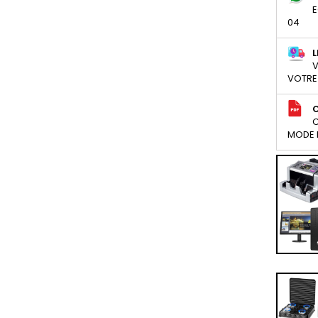
E
04
L
V
VOTRE
C
MODE D