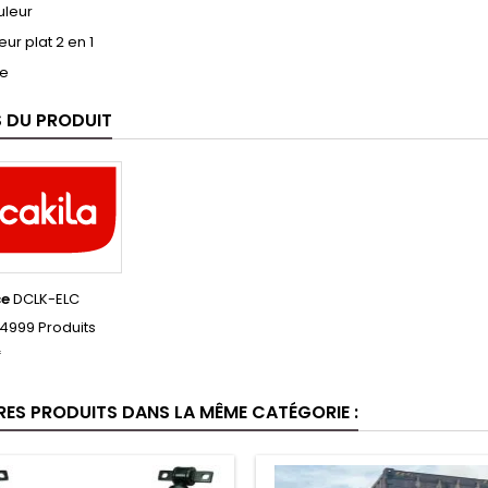
uleur
ur plat 2 en 1
se
S DU PRODUIT
ce
DCLK-ELC
4999 Produits
f
RES PRODUITS DANS LA MÊME CATÉGORIE :