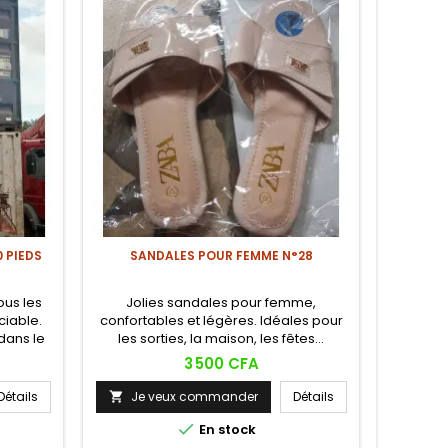
 PIEDS
SANDALES POUR FEMME N°28
SAC 
ous les
Jolies sandales pour femme,
Un sac
ciable.
confortables et légères. Idéales pour
épuré qui
 dans le
les sorties, la maison, les fêtes…
Prix
3 500 CFA
Détails
Je veux commander
Détails
Je



En stock