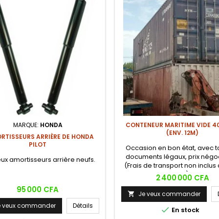
MARQUE:
HONDA
CONTENEUR MARITIME VIDE 40
(ENV. 12M)
RTISSEURS ARRIÈRE DE HONDA
PILOT
Occasion en bon état, avec t
documents légaux, prix négo
ux amortisseurs arrière neufs.
(Frais de transport non inclus
prix).
Prix
2 400 000 CFA
Prix
95 000 CFA
Je veux commander

e veux commander
Détails

En stock