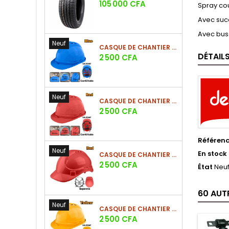
Prix
105 000 CFA
Spray co
Avec suce
Avec bu
Neuf
CASQUE DE CHANTIER BLEU EN PE 380G
DÉTAIL
Prix
2 500 CFA
Neuf
CASQUE DE CHANTIER ROUGE EN PE 380G
Prix
2 500 CFA
Référen
Neuf
En stock
CASQUE DE CHANTIER ROUGE EN PE 330G - NOUVEAU MODÈLE
Prix
2 500 CFA
État
Neu
60 AUT
Neuf
CASQUE DE CHANTIER JAUNE EN PE 380G - SUSPENSION 6 POINTS
Prix
2 500 CFA