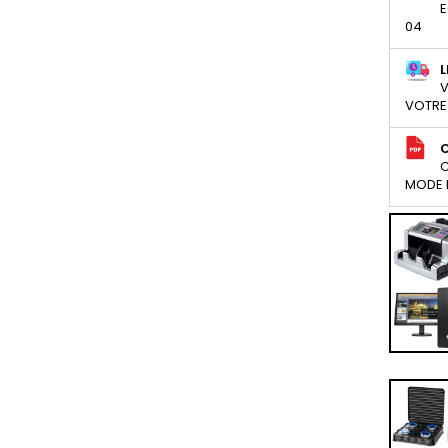
E
04
L
V
VOTRE
C
MODE D