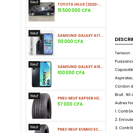
Neuf
TOYOTA HILUX (2020-2021)
Prix
15 500 000 CFA
Neuf
SAMSUNG GALAXY A17 (4GO/128GO)
DESCRI
Prix
110 000 CFA
Tension :
Puissance
Neuf
SAMSUNG GALAXY A16 4G (4GO/128GO)
Capacité 
Prix
100 000 CFA
Aspirateu
Cordon d'
Bruit : 8
Neuf
PNEU NEUF KAPSEN H202 225/60 R18 100H
Autres fo
Prix
57 000 CFA
1. Contrôl
2. Enrou
Neuf
3. Contrô
PNEU NEUF KUMHO ECSTA HS52 225/60 R17 99V