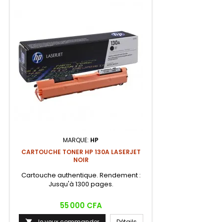
MARQUE:
HP
CARTOUCHE TONER HP 130A LASERJET
NOIR
Cartouche authentique. Rendement :
Jusqu'à 1300 pages.
Prix
55 000 CFA
Je veux commander
Détails
