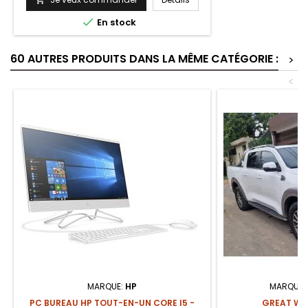

En stock
60 AUTRES PRODUITS DANS LA MÊME CATÉGORIE :
>
<
MARQUE:
HP
MARQUE:
PC BUREAU HP TOUT-EN-UN CORE I5 -
GREAT WAL