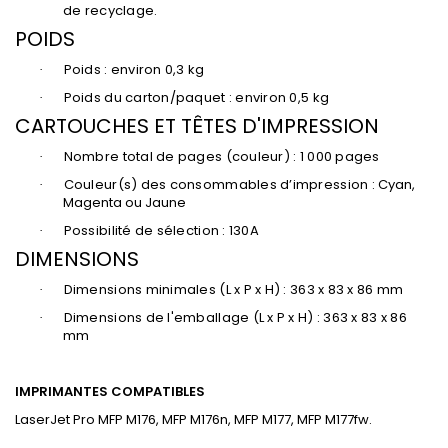
de recyclage.
POIDS
Poids : environ 0,3 kg
·
Poids du carton/paquet : environ 0,5 kg
·
CARTOUCHES ET TÊTES D'IMPRESSION
Nombre total de pages (couleur) : 1 000 pages
·
Couleur(s) des consommables d’impression :
Cyan,
·
Magenta ou Jaune
Possibilité de sélection : 130A
·
DIMENSIONS
Dimensions minimales (L x P x H) : 363 x 83 x 86 mm
·
Dimensions de l'emballage (L x P x H) : 363 x 83 x 86
·
mm
IMPRIMANTES COMPATIBLES
LaserJet Pro MFP M176, MFP M176n, MFP M177, MFP M177fw.