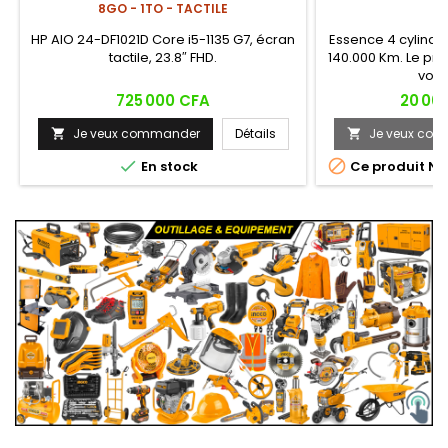
8GO - 1TO - TACTILE
HP AIO 24-DF1021D Core i5-1135 G7, écran
Essence 4 cylindr
tactile, 23.8″ FHD.
140.000 Km. Le prix
votre
Prix
Prix
725 000 CFA
20 00
Je veux commander
Détails
Je veux co




En stock
Ce produit N'