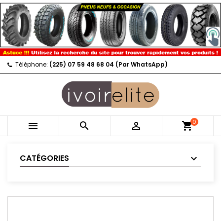
Téléphone:
(225) 07 59 48 68 04 (Par WhatsApp)
0



shopping_cart
CATÉGORIES