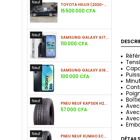
Neuf
TOYOTA HILUX (2020-2021)
Prix
15 500 000 CFA
Neuf
SAMSUNG GALAXY A17 (4GO/128GO)
DESCRI
Prix
110 000 CFA
Réfé
Tens
Capac
Neuf
SAMSUNG GALAXY A16 4G (4GO/128GO)
Puis
Prix
100 000 CFA
Minu
Cont
Poig
Boîti
Neuf
PNEU NEUF KAPSEN H202 225/60 R18 100H
Avec 
Prix
57 000 CFA
Avec 
Avec
Embal
Neuf
PNEU NEUF KUMHO ECSTA HS52 225/60 R17 99V
DÉTAIL