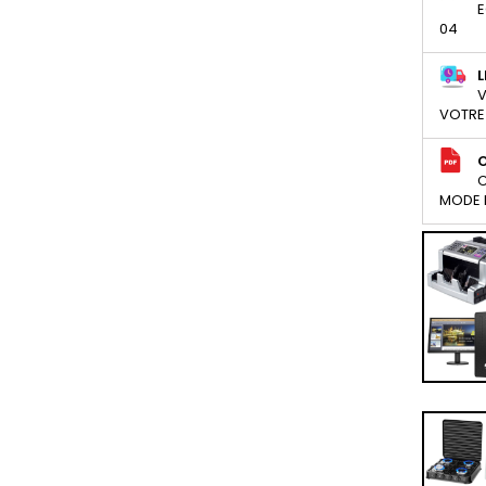
E
04
L
V
VOTRE
C
MODE D