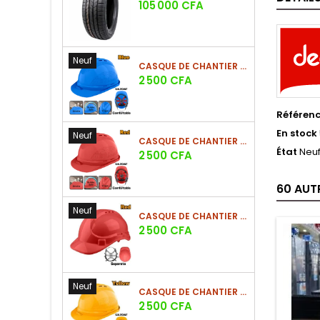
Prix
105 000 CFA
Neuf
CASQUE DE CHANTIER BLEU EN PE 380G
Prix
2 500 CFA
Référen
En stock
Neuf
CASQUE DE CHANTIER ROUGE EN PE 380G
État
Neu
Prix
2 500 CFA
60 AUT
Neuf
CASQUE DE CHANTIER ROUGE EN PE 330G - NOUVEAU MODÈLE
Prix
2 500 CFA
Neuf
CASQUE DE CHANTIER JAUNE EN PE 380G - SUSPENSION 6 POINTS
Prix
2 500 CFA