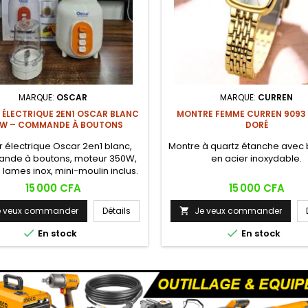
MARQUE:
OSCAR
MARQUE:
CURREN
 ÉLECTRIQUE 2EN1 OSCAR BLANC
MONTRE FEMME CURREN 9093
W – COMMANDE À BOUTONS
DORÉ
r électrique Oscar 2en1 blanc,
Montre à quartz étanche avec 
nde à boutons, moteur 350W,
en acier inoxydable.
L, lames inox, mini-moulin inclus.
 pour smoothies, jus de fruits,
Prix
Prix
15 000 CFA
15 000 CFA
soupes mixées et épices.
e veux commander
Détails
Je veux commander



En stock
En stock