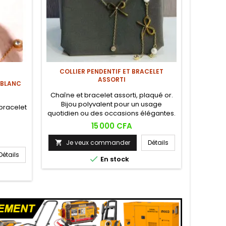
COLLIER PENDENTIF ET BRACELET
ASSORTI
 BLANC
PNEU 
Chaîne et bracelet assorti, plaqué or.
Bijou polyvalent pour un usage
bracelet
Pneu J
quotidien ou des occasions élégantes.
115R/113
Parfait comme cadeau pour une
Prix
15 000 CFA
occasion spéciale !
Je veux commander
Détails

Détails
Je


En stock