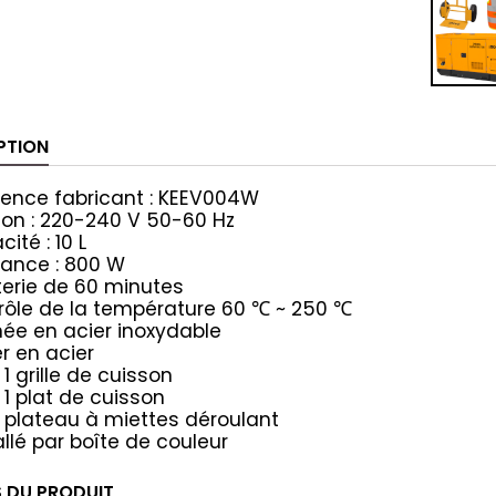
PTION
rence fabricant : KEEV004W
ion : 220-240 V 50-60 Hz
ité : 10 L
sance : 800 W
terie de 60 minutes
rôle de la température 60
~ 250
℃
℃
née en acier inoxydable
er en acier
1 grille de cuisson
1 plat de cuisson
 plateau à miettes déroulant
lé par boîte de couleur
S DU PRODUIT