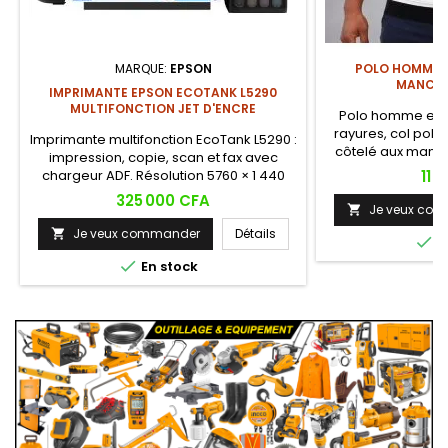
MARQUE:
EPSON
POLO HOMME T
MANCHE
IMPRIMANTE EPSON ECOTANK L5290
MULTIFONCTION JET D'ENCRE
Polo homme en ma
rayures, col polo
Imprimante multifonction EcoTank L5290 :
côtelé aux manch
impression, copie, scan et fax avec
ajourée respiran
Prix
chargeur ADF. Résolution 5760 × 1 440
11 
intemporel, idé
dpi, Wi-Fi, Ethernet, réservoirs intégrés
Prix
325 000 CFA
décontractées et
Je veux co
haute capacité. Jusqu'à 7500 pages

couleur par recharge.
Je veux commander
Détails


E

En stock