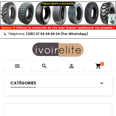
Téléphone:
(225) 07 59 48 68 04 (Par WhatsApp)
0



shopping_cart
CATÉGORIES