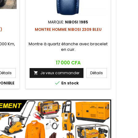
MARQUE:
NIBOSI 1985
)
MONTRE HOMME NIBOSI 2309 BLEU
IMPRIM
.000 Km,
Montre à quartz étanche avec bracelet
Imprima
en cuir.
aiguill
Prix
17 000 CFA
Détails
Je veux commander
Détails
Je



PONIBLE
En stock