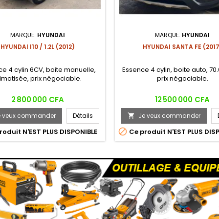
MARQUE:
HYUNDAI
MARQUE:
HYUNDAI
HYUNDAI I10 / 1.2L (2012)
HYUNDAI SANTA FE (2017
e 4 cylin 6CV, boite manuelle,
Essence 4 cylin, boite auto, 70
limatisée, prix négociable.
prix négociable.
Prix
Prix
2 800 000 CFA
12 500 000 CFA
e veux commander
Détails
Je veux commander


roduit N'EST PLUS DISPONIBLE
Ce produit N'EST PLUS DIS