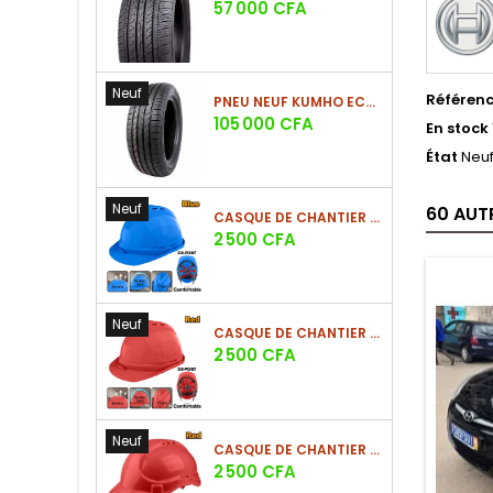
Prix
57 000 CFA
Neuf
Référen
PNEU NEUF KUMHO ECSTA HS52 225/60 R17 99V
Prix
105 000 CFA
En stock
État
Neu
Neuf
60 AUT
CASQUE DE CHANTIER BLEU EN PE 380G
Prix
2 500 CFA
Neuf
CASQUE DE CHANTIER ROUGE EN PE 380G
Prix
2 500 CFA
Neuf
CASQUE DE CHANTIER ROUGE EN PE 330G - NOUVEAU MODÈLE
Prix
2 500 CFA