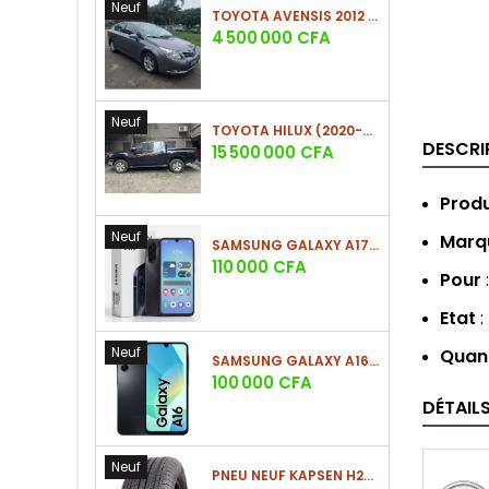
Neuf
TOYOTA AVENSIS 2012 (PHASE 2)
Prix
4 500 000 CFA
Neuf
TOYOTA HILUX (2020-2021)
DESCRI
Prix
15 500 000 CFA
Produ
Neuf
Marq
SAMSUNG GALAXY A17 (4GO/128GO)
Prix
110 000 CFA
Pour
Etat
:
Neuf
Quan
SAMSUNG GALAXY A16 4G (4GO/128GO)
Prix
100 000 CFA
DÉTAIL
Neuf
PNEU NEUF KAPSEN H202 225/60 R18 100H