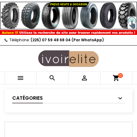
Téléphone:
(225) 07 59 48 68 04 (Par WhatsApp)
0



shopping_cart
CATÉGORIES