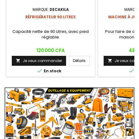
MARQUE:
DECAKILA
MARQUE
RÉFRIGÉRATEUR 90 LITRES
MACHINE À JUS
Capacité nette de 90 Litres, avec pied
Pour faire de déli
réglable.
maison. 80
Prix
Prix
120 000 CFA
48 
Je veux commander
Détails
Je veux co




En stock
E