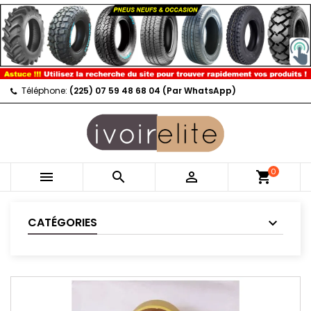
Téléphone:
(225) 07 59 48 68 04 (Par WhatsApp)
0



shopping_cart
CATÉGORIES