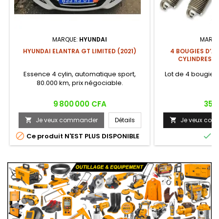
MARQUE:
HYUNDAI
MARQ
HYUNDAI ELANTRA GT LIMITED (2021)
4 BOUGIES D’A
CYLINDRES) 
Essence 4 cylin, automatique sport,
Lot de 4 bougies
80.000 km, prix négociable.
B
Prix
Prix
9 800 000 CFA
35 
Je veux commander
Détails
Je veux co




Ce produit N'EST PLUS DISPONIBLE
E