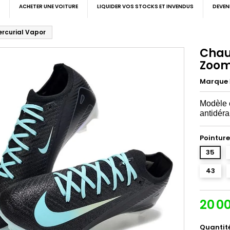
ACHETER UNE VOITURE
LIQUIDER VOS STOCKS ET INVENDUS
DEVEN
ercurial Vapor
Chaus
Zoom
Marque
Modèle o
antidér
Pointure
35
43
20 0
Quantit