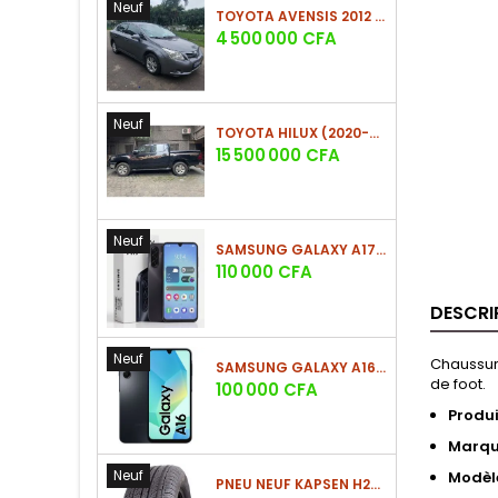
Neuf
TOYOTA AVENSIS 2012 (PHASE 2)
Prix
4 500 000 CFA
Neuf
TOYOTA HILUX (2020-2021)
Prix
15 500 000 CFA
Neuf
SAMSUNG GALAXY A17 (4GO/128GO)
Prix
110 000 CFA
DESCRI
Neuf
Chaussure
SAMSUNG GALAXY A16 4G (4GO/128GO)
de foot.
Prix
100 000 CFA
Produi
Marq
Neuf
Modèl
PNEU NEUF KAPSEN H202 225/60 R18 100H