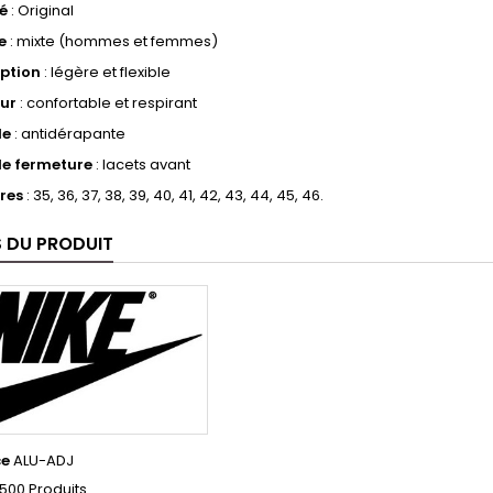
é
: Original
e
: mixte (hommes et femmes)
ption
: légère et flexible
eur
: confortable et respirant
le
: antidérapante
de fermeture
: lacets avant
res
: 35, 36, 37, 38, 39, 40, 41, 42, 43, 44, 45, 46.
S DU PRODUIT
ce
ALU-ADJ
500 Produits