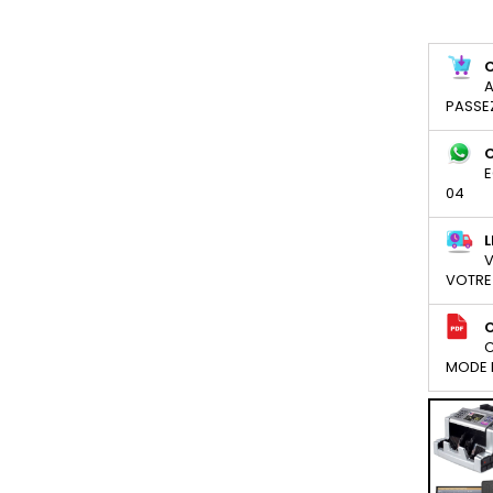
A
PASSE
E
04
L
V
VOTRE
C
MODE D