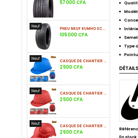
Prix
57 000 CFA
Qualit
Modèl
Conce
Neuf
PNEU NEUF KUMHO ECSTA HS52 225/60 R17 99V
Intéri
Prix
105 000 CFA
Semel
Type 
Pointu
Neuf
CASQUE DE CHANTIER BLEU EN PE 380G
Prix
2 500 CFA
DÉTAIL
Neuf
CASQUE DE CHANTIER ROUGE EN PE 380G
Prix
2 500 CFA
Neuf
CASQUE DE CHANTIER ROUGE EN PE 330G - NOUVEAU MODÈLE
Référen
Prix
2 500 CFA
En stock