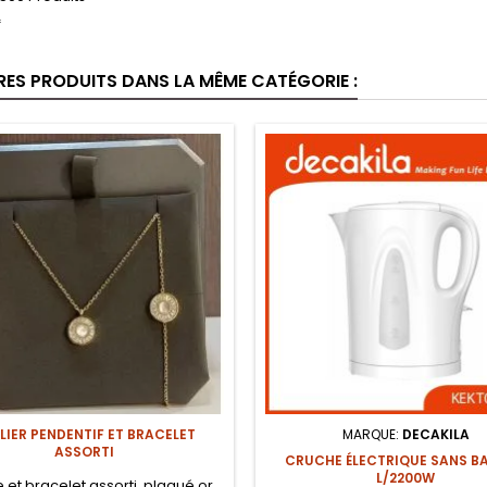
f
RES PRODUITS DANS LA MÊME CATÉGORIE :
LIER PENDENTIF ET BRACELET
MARQUE:
DECAKILA
ASSORTI
CRUCHE ÉLECTRIQUE SANS BA
L/2200W
 et bracelet assorti, plaqué or.