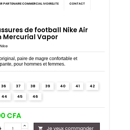
IR PARTENAIRE COMMERCIAL IVOIRELITE
CONTACT
sures de football Nike Air
 Mercurial Vapor
Nike
riginal, paire de magre confortable et
apante, pour hommes et femmes.
36
37
38
39
40
41
42
44
45
46
00 CFA
Je veux commander
é
