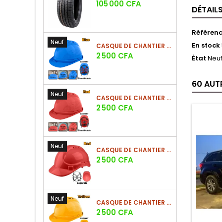
Prix
105 000 CFA
DÉTAIL
Référen
Neuf
En stock
CASQUE DE CHANTIER BLEU EN PE 380G
Prix
2 500 CFA
État
Neu
60 AUT
Neuf
CASQUE DE CHANTIER ROUGE EN PE 380G
Prix
2 500 CFA
Neuf
CASQUE DE CHANTIER ROUGE EN PE 330G - NOUVEAU MODÈLE
Prix
2 500 CFA
Neuf
CASQUE DE CHANTIER JAUNE EN PE 380G - SUSPENSION 6 POINTS
Prix
2 500 CFA