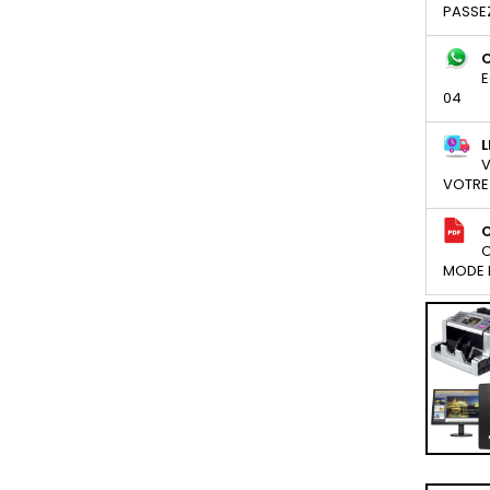
PASSE
E
04
L
V
VOTRE
C
MODE D