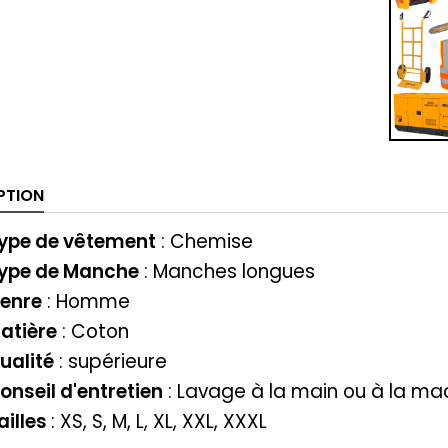
PTION
ype de vêtement
: ‎‎Chemise
ype de Manche
: Manches longues
enre
: Homme
atière
‎‎: Coton
ualité
: supérieure
onseil d'entretien
: Lavage à la main ou à la ma
ailles
: XS, S, M, L, XL, XXL, XXXL