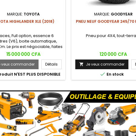
MARQUE:
TOYOTA
MARQUE:
GOODYEAR
OTA HIGHLANDER XLE (2018)
PNEU NEUF GOODYEAR 245/70 R
laces, Full option, essence 6
Pneu pour 4X4, tout-terra
dres (V6), boite automatique,
m. Le prix est négociable, faites
votre offre !!!
Prix
Prix
15 000 000 CFA
120 000 CFA
e veux commander
Détails
Je veux commander


roduit N'EST PLUS DISPONIBLE
En stock