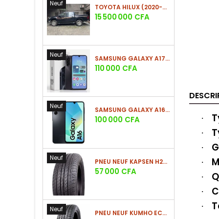
Neuf
TOYOTA HILUX (2020-2021)
Prix
15 500 000 CFA
Neuf
SAMSUNG GALAXY A17 (4GO/128GO)
Prix
110 000 CFA
DESCRI
Neuf
SAMSUNG GALAXY A16 4G (4GO/128GO)
T
·
Prix
100 000 CFA
T
·
G
·
Neuf
M
·
PNEU NEUF KAPSEN H202 225/60 R18 100H
Prix
57 000 CFA
Q
·
C
·
T
·
Neuf
PNEU NEUF KUMHO ECSTA HS52 225/60 R17 99V