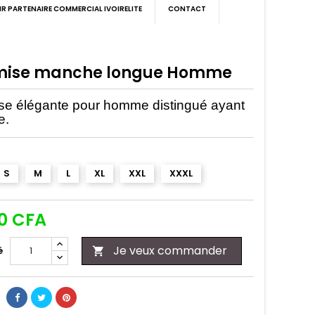
IR PARTENAIRE COMMERCIAL IVOIRELITE
CONTACT
ise manche longue Homme
e élégante pour homme distingué ayant
e.
S
M
L
XL
XXL
XXXL
00 CFA
Je veux commander
é
