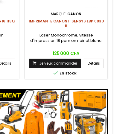
MARQUE:
CANON
JANTE A
16 113Q
IMPRIMANTE CANON I-SENSYS LBP 6030
B
Lot de 4
in.
Laser Monochrome, vitesse
d'impression 18 ppm en noir et blanc.
Prix
125 000 CFA
Je

Détails
Je veux commander
Détails


En stock