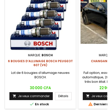
MARQUE:
BOSCH
MARQUE
6 BOUGIES D’ALLUMAGE BOSCH PEUGEOT
CHANGAN UN
607 (V6)
Lot de 6 bougies d’allumage neuves
Full option, essen
BOSCH.
automatique, 28.0
très bon état. Le
Contactez-nous pou
Prix
Prix
30 000 CFA
22 90
Je veux commander
Détails
Je veux co




En stock
Derniers a