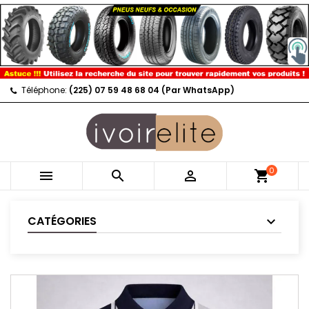
Téléphone:
(225) 07 59 48 68 04 (Par WhatsApp)
0



shopping_cart
CATÉGORIES