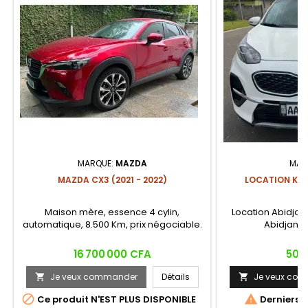
MARQUE:
MAZDA
MAR
MAZDA CX3 (2021 - 2022)
LOCATION KIA
Maison mère, essence 4 cylin,
Location Abidjan :
automatique, 8.500 Km, prix négociable.
Abidjan : 6
Prix
Prix
16 700 000 CFA
50 
Je veux commander
Détails
Je veux co




Ce produit N'EST PLUS DISPONIBLE
Derniers a