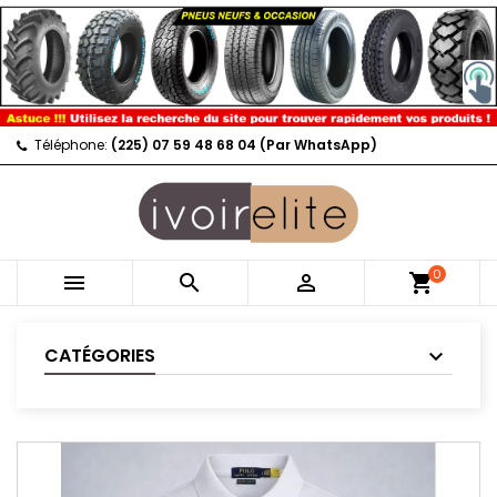
Téléphone:
(225) 07 59 48 68 04 (Par WhatsApp)
0



shopping_cart
CATÉGORIES