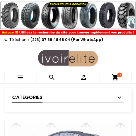
Téléphone:
(225) 07 59 48 68 04 (Par WhatsApp)
0



shopping_cart
CATÉGORIES