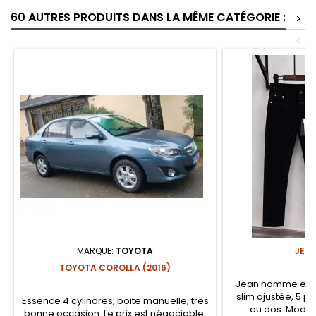
60 AUTRES PRODUITS DANS LA MÊME CATÉGORIE :
>
<
MARQUE:
TOYOTA
JEA
TOYOTA COROLLA (2016)
Jean homme en d
slim ajustée, 5 p
Essence 4 cylindres, boite manuelle, très
au dos. Moder
bonne occasion. Le prix est négociable,