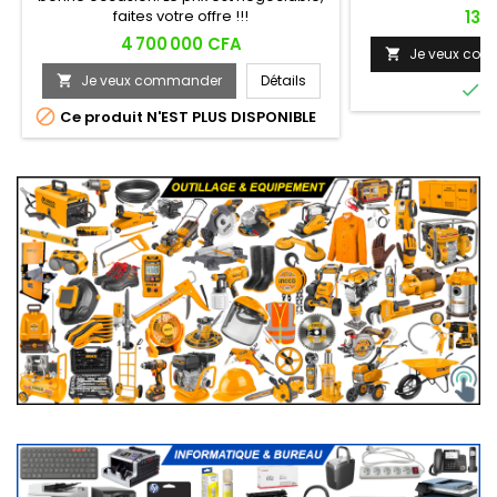
pol
Prix
faites votre offre !!!
13 
Prix
4 700 000 CFA
Je veux co

Je veux commander
Détails


E

Ce produit N'EST PLUS DISPONIBLE