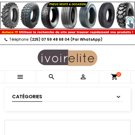
Téléphone:
(225) 07 59 48 68 04 (Par WhatsApp)
0



shopping_cart
CATÉGORIES