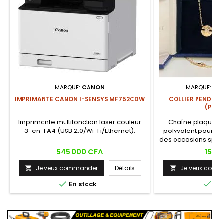
MARQUE:
CANON
MARQUE:
C
IMPRIMANTE CANON I-SENSYS MF752CDW
COLLIER PENDEN
(PLA
Imprimante multifonction laser couleur
Chaîne plaquée 
3-en-1 A4 (USB 2.0/Wi-Fi/Ethernet).
polyvalent pour 
des occasions spé
cadeau p
Prix
Prix
545 000 CFA
15 
Je veux commander
Détails
Je veux co




En stock
E