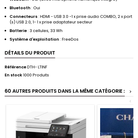
Bluetooth
: Oui
Connecteurs
: HDMI - USB 3.0 -1 x prise audio COMBO, 2 x port
(s) USB 2.0, 1- 1 x prise adaptateur secteur
Batterie
: 3 cellules, 33 Wh
Système d'exploitation
: FreeDos
DÉTAILS DU PRODUIT
Référence
DTH- LTINF
En stock
1000 Produits
60 AUTRES PRODUITS DANS LA MÊME CATÉGORIE :
>
<