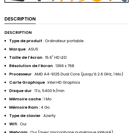
DESCRIPTION
DESCRIPTION
Type de produit
: Ordinateur portable
Marque
: ASUS
Taille de l’écran
: 15.6" HD LED
Résolution de l’écran
: 1366 x 768
Processeur
: AMD A4-9125 Dual Core (jusqu’à 2.6 GHz, 1 Mo)
Carte Graphique
: Intel HD Graphics
Disque dur
: 1To, 5400 tr/min
Mémoire cache :
1 Mo
Mémoire Ram :
4 Go
Type de clavier
: Azerty
Wifi
: Oui
Webcam
: Oui (avec microphone numérique intégré)