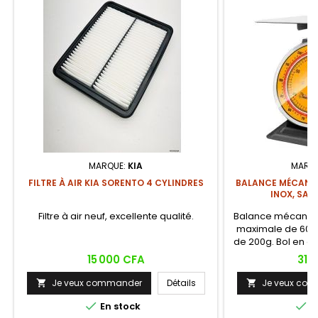
MARQUE:
KIA
MARQ
FILTRE À AIR KIA SORENTO 4 CYLINDRES
BALANCE MÉCANIQ
INOX, SAN
Filtre à air neuf, excellente qualité.
Balance mécaniqu
maximale de 60 k
de 200g. Bol en a
mm de diamètre,
Prix
Prix
15 000 CFA
31 
électrique nécessa
pour un usag
Je veux commander
Détails
Je veux co


commerc


En stock
E