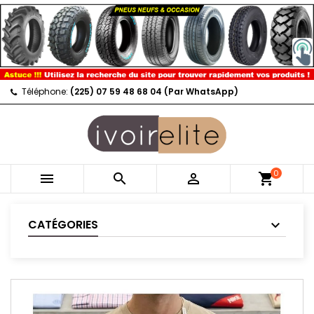
Téléphone:
(225) 07 59 48 68 04 (Par WhatsApp)
0



shopping_cart
CATÉGORIES