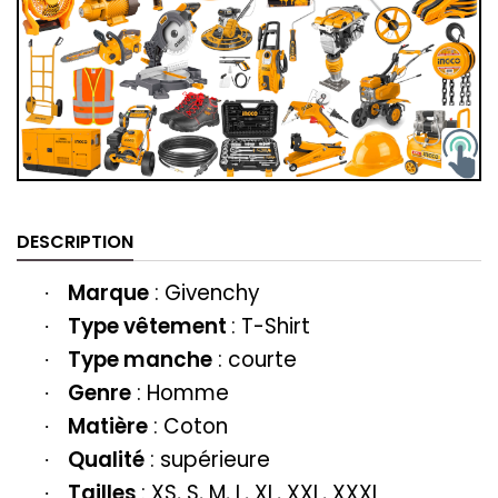
DESCRIPTION
Marque
:
Givenchy
·
Type vêtement
:
T-Shirt
·
Type manche
: courte
·
Genre
: Homme
·
Matière
: Coton
·
Qualité
: supérieure
·
Tailles
: XS, S, M, L, XL, XXL, XXXL
·