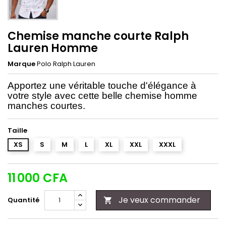
Chemise manche courte Ralph
Lauren Homme
Marque
Polo Ralph Lauren
Apportez une véritable touche d'élégance à
votre style avec cette belle chemise homme
manches courtes
.
Taille
XS
S
M
L
XL
XXL
XXXL
11 000 CFA
Je veux commander
Quantité
