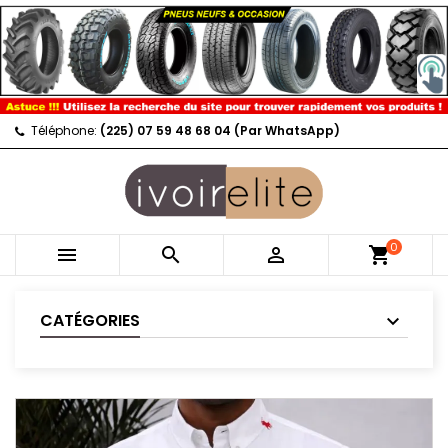
Téléphone:
(225) 07 59 48 68 04 (Par WhatsApp)
0



shopping_cart
CATÉGORIES