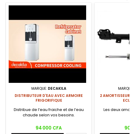
MARQUE:
DECAKILA
MARQUE
DISTRIBUTEUR D'EAU AVEC ARMOIRE
2 AMORTISSEURS 
FRIGORIFIQUE
ECLIP
Distribue de l’eau fraiche et de l’eau
Les deux amorti
chaude selon vos besoins.
Prix
Prix
94 000 CFA
90 