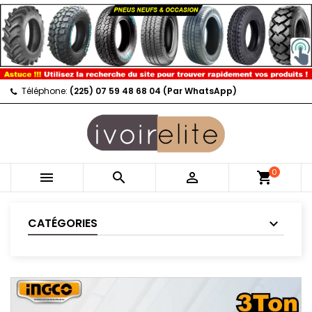
Téléphone:
(225) 07 59 48 68 04 (Par WhatsApp)
0



shopping_cart
CATÉGORIES