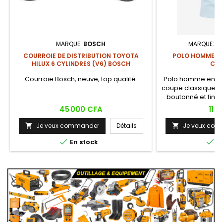
MARQUE:
BOSCH
MARQUE:
K
COURROIE DE DISTRIBUTION TOYOTA
POLO HOMME C
HILUX 6 CYLINDRES (V6) BOSCH
CLA
Courroie Bosch, neuve, top qualité.
Polo homme en co
coupe classique et
boutonné et finit
décontracté-c
Prix
Prix
45 000 CFA
11 
plusieurs coloris 
bandes contrastée
Je veux commander
Détails
Je veux co


casual ou semi-h


En stock
E