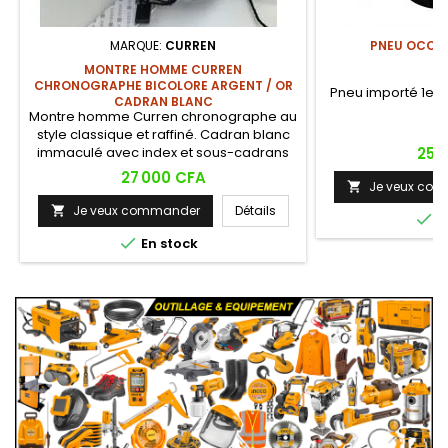
MARQUE:
CURREN
PNEU OCCAS
MONTRE HOMME CURREN
CHRONOGRAPHE BICOLORE ARGENT / OR
Pneu importé 1er c
CADRAN BLANC
Montre homme Curren chronographe au
style classique et raffiné. Cadran blanc
Prix
immaculé avec index et sous-cadrans
25 
dorés, lunette tachymètre dorée,
Prix
27 000 CFA
Je veux co
bracelet bicolore argent / or et

affichage de la date. L'élégance sobre
Je veux commander
Détails


E
pour homme distingué.

En stock