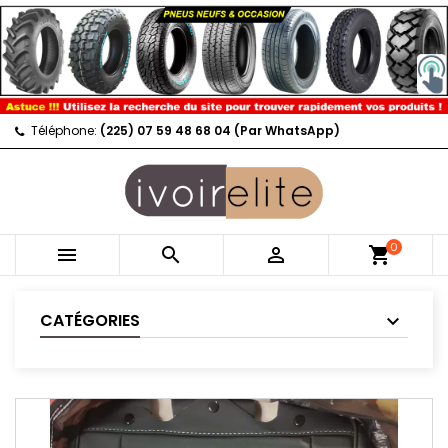
Téléphone:
(225) 07 59 48 68 04 (Par WhatsApp)
0



shopping_cart
CATÉGORIES