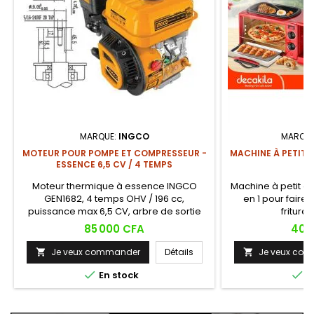
MARQUE:
INGCO
MARQUE
MOTEUR POUR POMPE ET COMPRESSEUR -
MACHINE À PETIT D
ESSENCE 6,5 CV / 4 TEMPS
Moteur thermique à essence INGCO
Machine à petit dé
GEN1682, 4 temps OHV / 196 cc,
en 1 pour faire 
puissance max 6,5 CV, arbre de sortie
fritures
19,05 mm type Q, couple max 12,4 Nm,
Prix
Prix
85 000 CFA
40 
allumage TCI, démarrage par lanceur,
réservoir 3,6L, jauge d'huile 0,6L, alerte
Je veux commander
Détails
Je veux co


huile basse intégrée. Conçu pour
entraîner par courroie une pompe à


En stock
E
eau, un compresseur ou tout
équipement compatible.