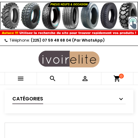
Téléphone:
(225) 07 59 48 68 04 (Par WhatsApp)
0



shopping_cart
CATÉGORIES