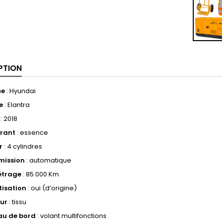
PTION
ue
: Hyundai
e
: Elantra
: 2018
rant
: essence
r
: 4 cylindres
mission
: automatique
étrage
: 85.000 Km
tisation
: oui (d’origine)
eur
: tissu
au de bord
: volant multifonctions