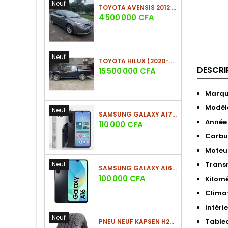
Neuf
TOYOTA AVENSIS 2012 (PHASE 2)
Prix
4 500 000 CFA
Neuf
TOYOTA HILUX (2020-2021)
DESCRI
Prix
15 500 000 CFA
Marq
Modèl
Neuf
SAMSUNG GALAXY A17 (4GO/128GO)
Année
Prix
110 000 CFA
Carbu
Moteu
Neuf
Trans
SAMSUNG GALAXY A16 4G (4GO/128GO)
Prix
100 000 CFA
Kilom
Clima
Intéri
Neuf
Table
PNEU NEUF KAPSEN H202 225/60 R18 100H