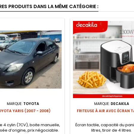
RES PRODUITS DANS LA MÊME CATÉGORIE :
MARQUE:
TOYOTA
MARQUE:
DECAKILA
YOTA YARIS (2007 - 2008)
FRITEUSE À AIR AVEC ÉCRAN T
 4 cylin (7CV), boite manuelle,
Écran tactile, capacité du pan
isée d’origine, prix négociable.
litres, tiroir de 4 litres.