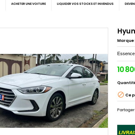
ACHETER UNE VOITURE
LIQUIDER VOS STOCKS ET INVENDUS
DEVEN
Hyun
Marque
Essence 4
10 8
Quantit

Ce p
Partager