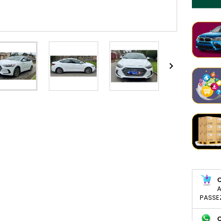

A
PASSE