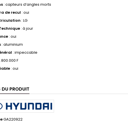
ns
: capteurs d’angles morts
a de recul
: oui
riculation
: LG
 Technique
: à jour
ance
: oui
s
: aluminium
énéral
: impeccable
0.800.000 F
iable
: oui
S DU PRODUIT
ce
GA220922