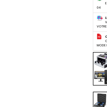
E
04
L
V
VOTRE
C
MODE D